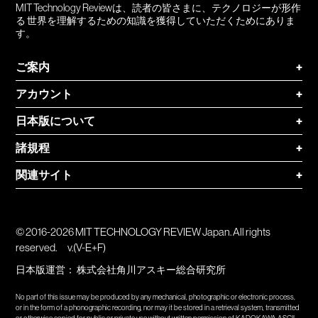
MIT Technology Reviewは、読者の皆さまに、テクノロジーが形作
る 世界を理解するための知識を獲得していただくためにありま
す。
ご案内
+
アカウント
+
日本版について
+
諸規程
+
関連サイト
+
© 2016-2026 MIT TECHNOLOGY REVIEW Japan. All rights
reserved.
v.(V-E+F)
日本版運営：
株式会社角川アスキー総合研究所
No part of this issue may be produced by any mechanical, photographic or electronic process,
or in the form of a phonographic recording, nor may it be stored in a retrieval system, transmitted