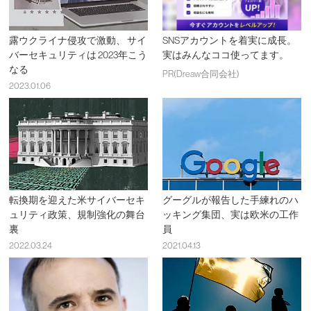
露ウクライナ侵攻で激動、 サイ
SNSアカウントを着実に成長。
バーセキュリティは 2023年こう
実はみんなココ使ってます。
なる
PR(Dreaw合同会社)
2023.01.06
転換期を迎えた米サイバーセキ
グーグルが報告した手練れのハ
ュリティ政策、規制強化の舞台
ッキング集団、実は欧米の工作
裏
員
2022.03.24
2021.04.13