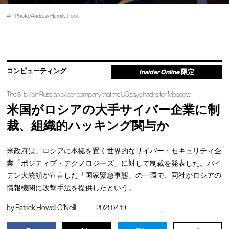
AP Photo/Andrew Harnik, Pool
コンピューティング
Insider Online
限定
The $1 billion Russian cyber company that the US says hacks for Moscow
米国がロシアの大手サイバー企業に制
裁、組織的ハッキング関与か
米政府は、ロシアに本拠を置く世界的なサイバー・セキュリティ企
業「ポジティブ・テクノロジーズ」に対して制裁を発表した。バイ
デン大統領が宣言した「国家緊急事態」の一環で、同社がロシアの
情報機関に攻撃手法を提供したという。
by
Patrick Howell O'Neill
2021.04.19