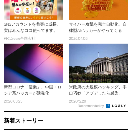
SNSアカウントを着実に成長。
サイバー攻撃を完全自動化、自
実はみんなココ使ってます。
律型AIハッカーがやってくる
PR(Dreaw合同会社)
2025.04.08
新型コロナ「便乗」、中国・ロ
米政府の大規模ハッキング、手
シア系ハッカーが活発化
口巧妙「アプデしたら感染」
2020.03.25
2020.12.29
Recommended by
新着ストーリー