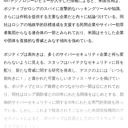
MITテクノロジーレビューが入手した情報によると、米国当局は、
ポジティブがロシアのスパイに攻撃的なハッキングツールや知識、
さらには作戦を提供する主要な企業だと内々に結論づけている。同
社はロシアの地政学的目標達成を支援する民間企業やサイバー犯罪
者集団からなる連合体の一部とみられており、米国はそうした企業
や団体を直接的な脅威とみなす傾向を強めている。
ポジティブは表向きは、多くのサイバーセキュリティ企業と何ら変
わらないように見える。スタッフはハイテクなセキュリティに目を
配り、新たな脅威に関する研究を発表し、デスクの上には「いつも
前向きに！」と書かれた可愛らしいオフィス・サインを掲げてい
る。ポジティブとロシア政府とのつながりの一部は公にされてお
り、同社はロシア国防省との20年にわたる関係をはじめとする、防
御的サイバーセキュリティに関する18年にわたる専門的実績を誇っ
ている。しかし、これまで報道されてこなかった米国情報機関のア
セスメントによると、ポジティブは兵器としてのソフトウェア・エ
クスプロイト（ソ …