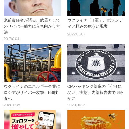
米前責任者が語る、武器として
ウクライナ「IT軍」、ボランテ
のサイバー能力に立ち向かう方
ィア頼みの危うい現実
法
2022.03.07
2017.10.04
ウクライナのエネルギー企業に
CIAハッキング部隊の「守りに
ロシアがサイバー攻撃、FBI捜
弱い」実態、内部報告書で明ら
査へ
かに
2020.01.21
2020.06.25