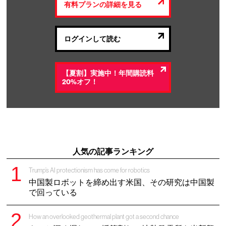
有料プランの詳細を見る
ログインして読む
【夏割】実施中！年間購読料
20%オフ！
人気の記事ランキング
Trump’s AI protectionism has come for robotics
中国製ロボットを締め出す米国、その研究は中国製
で回っている
How an overlooked geothermal plant got a second chance