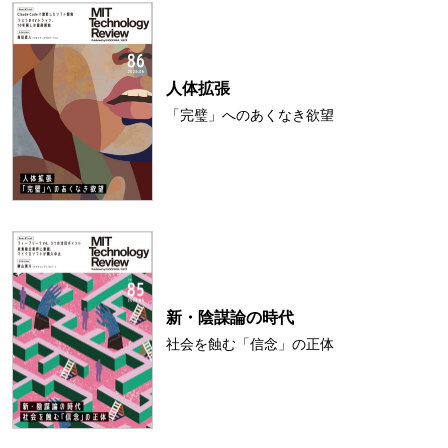
人体拡張
「完璧」へのあくなき欲望
新・陰謀論の時代
社会を蝕む「信念」の正体