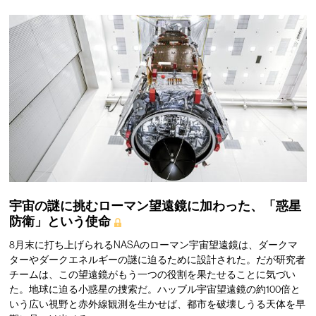
宇宙の謎に挑むローマン望遠鏡に加わった、「惑星
防衛」という使命
8月末に打ち上げられるNASAのローマン宇宙望遠鏡は、ダークマ
ターやダークエネルギーの謎に迫るために設計された。だが研究者
チームは、この望遠鏡がもう一つの役割を果たせることに気づい
た。地球に迫る小惑星の捜索だ。ハッブル宇宙望遠鏡の約100倍と
いう広い視野と赤外線観測を生かせば、都市を破壊しうる天体を早