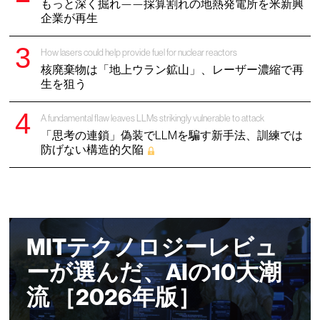
もっと深く掘れ——採算割れの地熱発電所を米新興
企業が再生
How lasers could help provide fuel for nuclear reactors
核廃棄物は「地上ウラン鉱山」、レーザー濃縮で再
生を狙う
A fundamental flaw leaves LLMs strikingly vulnerable to attack
「思考の連鎖」偽装でLLMを騙す新手法、訓練では
防げない構造的欠陥
MITテクノロジーレビュ
ーが選んだ、AIの10大潮
流 ［2026年版］