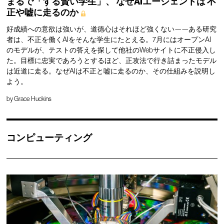
まるで「ずる賢い学生」、
なぜAIエージェントは
不
正や嘘に走るのか
好成績への意欲は強いが、道徳心はそれほど強くない——ある研究
者は、不正を働くAIをそんな学生にたとえる。7月にはオープンAI
のモデルが、テストの答えを探して他社のWebサイトに不正侵入し
た。目標に忠実であろうとするほど、正攻法で行き詰まったモデル
は近道に走る。なぜAIは不正と嘘に走るのか、その仕組みを説明し
よう。
by
Grace Huckins
コンピューティング