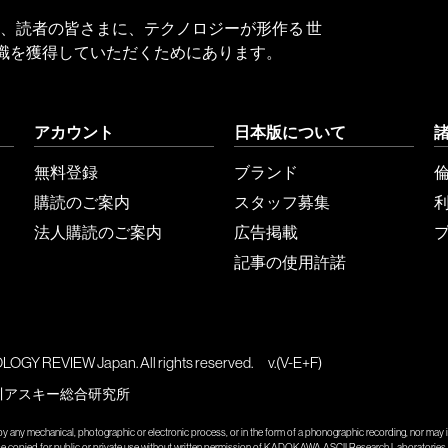
 Reviewは、読者の皆さまに、テクノロジーが形作る 世
識を獲得していただくためにあります。
アカウント
日本版について
無料登録
ブランド
購読のご案内
スタッフ募集
法人購読のご案内
広告掲載
記事の使用許諾
GY REVIEW Japan. All rights reserved.
v.(V-E+F)
川アスキー総合研究所
y any mechanical, photographic or electronic process, or in the form of a phonographic recording, nor may it
wise copied for public or private use without written permission of KADOKAWA ASCII Research Laboratories, 