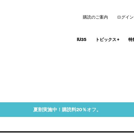
購読のご案内
ログイン
IU35
トピックス
+
特
夏割実施中！購読料20％オフ。