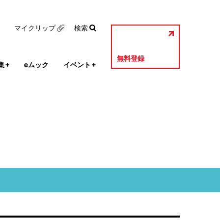
マイクリップ
検索
無料登録
集
+
eムック
イベント
+