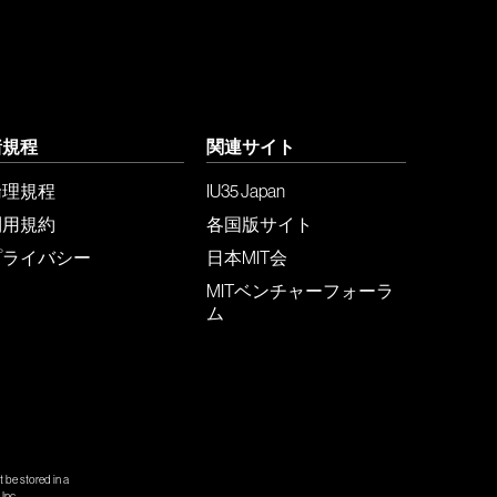
諸規程
関連サイト
倫理規程
IU35 Japan
利用規約
各国版サイト
プライバシー
日本MIT会
MITベンチャーフォーラ
ム
 be stored in a
Inc.