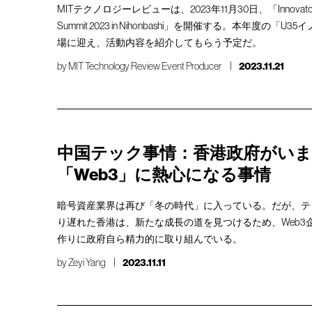
MITテクノロジーレビューは、2023年11月30日、「Innovators Un
Summit 2023 in Nihonbashi」を開催する。本年度の「
場に迎え、活動内容を紹介してもらう予定だ。
by
MIT Technology Review Event Producer
2023.11.21
中国テック事情：香港政府がい
「Web3」に熱心になる事情
暗号資産業界は再び「冬の時代」に入っている。だが、テ
り遅れた香港は、新たな成長の道を見つけるため、Web3
作りに政府自ら精力的に取り組んでいる。
by
Zeyi Yang
2023.11.11