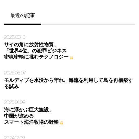
最近の記事
2026.03.13
サイの角に放射性物質、
「世界4位」の犯罪ビジネス
密猟密輸に挑むテクノロジー
2025.05.07
モルディブを水没から守れ、海流を利用して島を再構築す
る試み
2025.01.09
海に浮かぶ巨大施設、
中国が進める
スマート海洋牧場の野望
2024.12.09