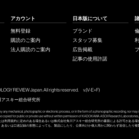
アカウント
日本版について
無料登録
ブランド
購読のご案内
スタッフ募集
法人購読のご案内
広告掲載
記事の使用許諾
GY REVIEW Japan. All rights reserved.
v.(V-E+F)
川アスキー総合研究所
y any mechanical, photographic or electronic process, or in the form of a phonographic recording, nor may it
wise copied for public or private use without written permission of KADOKAWA ASCII Research Laboratories, 
たは利用規約に定めのある場合あるいは株式会社角川アスキー総合研究所の書面による許可がある場
、あるいは口述記録の形態によっても、製品にしたり、公衆向けか個人用かに関わらず送信したり複