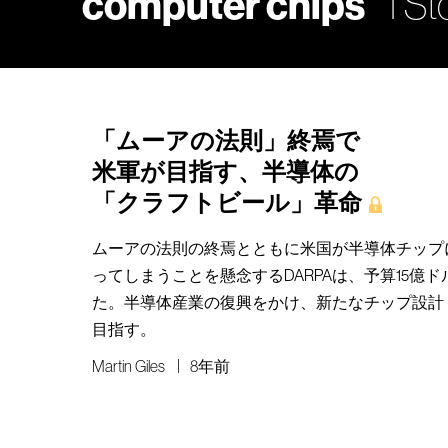
computer chips
1 St
「ムーアの法則」終焉で
米軍が目指す、半導体の
「クラフトビール」革命
ムーアの法則の終焉とともに米国が半導体チップ
ってしまうことを懸念するDARPAは、予算15億
た。半導体産業の復興をかけ、新たなチップ設計
目指す。
Martin Giles
8年前