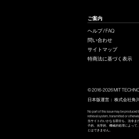
ご案内
ヘルプ / FAQ
問い合わせ
サイトマップ
特商法に基づく表示
© 2016-2026 MIT TECHNOLO
日本版運営：
株式会社角
No part of this issue may be produced b
retrieval system, transmitted or other
当サイトのいかなる部分も、法令ま
子的、光学的、機械的処理によって
とはできません。