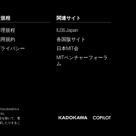
諸規程
関連サイト
倫理規程
IU35 Japan
利用規約
各国版サイト
プライバシー
日本MIT会
MITベンチャーフォーラ
ム
 be stored in a
Inc.
合を除いて、電
製したりするこ