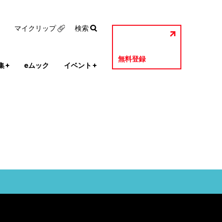
マイクリップ
検索
無料登録
集
+
eムック
イベント
+