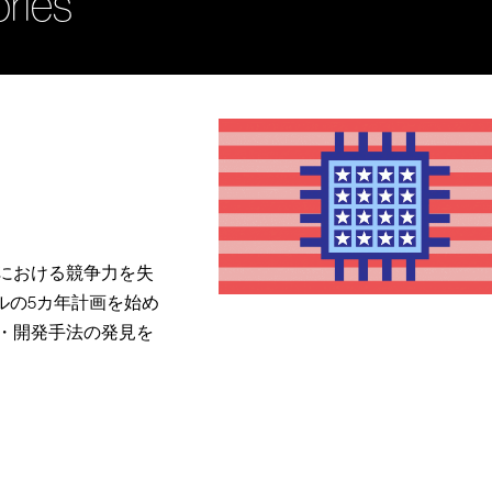
ories
における競争力を失
ドルの5カ年計画を始め
・開発手法の発見を