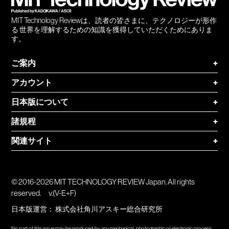
MIT Technology Reviewは、読者の皆さまに、テクノロジーが形作
る 世界を理解するための知識を獲得していただくためにありま
す。
ご案内
+
アカウント
+
日本版について
+
諸規程
+
関連サイト
+
© 2016-2026 MIT TECHNOLOGY REVIEW Japan. All rights
reserved.
v.(V-E+F)
日本版運営：
株式会社角川アスキー総合研究所
No part of this issue may be produced by any mechanical, photographic or electronic process,