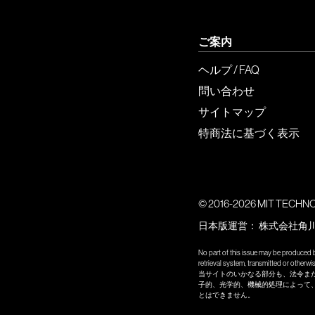
ご案内
ヘルプ / FAQ
問い合わせ
サイトマップ
特商法に基づく表示
© 2016-2026 MIT TECHNOLO
日本版運営：
株式会社角
No part of this issue may be produced b
retrieval system, transmitted or other
当サイトのいかなる部分も、法令ま
子的、光学的、機械的処理によって
とはできません。