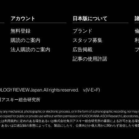
アカウント
日本版について
無料登録
ブランド
購読のご案内
スタッフ募集
法人購読のご案内
広告掲載
記事の使用許諾
GY REVIEW Japan. All rights reserved.
v.(V-E+F)
川アスキー総合研究所
y any mechanical, photographic or electronic process, or in the form of a phonographic recording, nor may it
wise copied for public or private use without written permission of KADOKAWA ASCII Research Laboratories, 
たは利用規約に定めのある場合あるいは株式会社角川アスキー総合研究所の書面による許可がある場
、あるいは口述記録の形態によっても、製品にしたり、公衆向けか個人用かに関わらず送信したり複