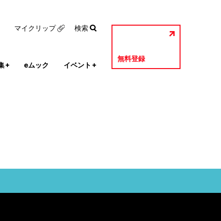
マイクリップ
検索
無料登録
集
+
eムック
イベント
+