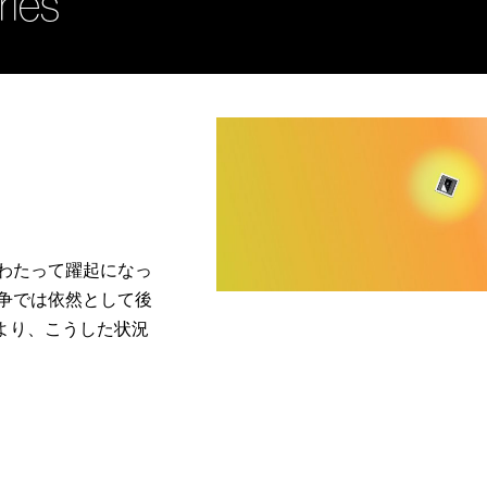
ries
わたって躍起になっ
争では依然として後
より、こうした状況