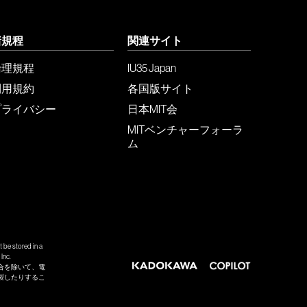
諸規程
関連サイト
倫理規程
IU35 Japan
利用規約
各国版サイト
プライバシー
日本MIT会
MITベンチャーフォーラ
ム
 be stored in a
Inc.
合を除いて、電
製したりするこ