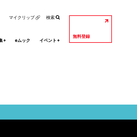
マイクリップ
検索
無料登録
集
+
eムック
イベント
+