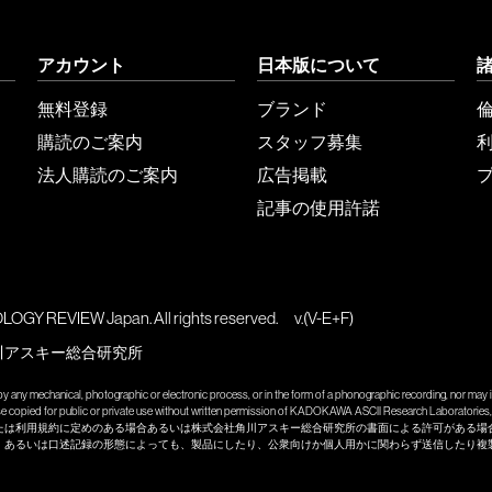
アカウント
日本版について
無料登録
ブランド
購読のご案内
スタッフ募集
法人購読のご案内
広告掲載
記事の使用許諾
GY REVIEW Japan. All rights reserved.
v.(V-E+F)
川アスキー総合研究所
y any mechanical, photographic or electronic process, or in the form of a phonographic recording, nor may it
wise copied for public or private use without written permission of KADOKAWA ASCII Research Laboratories, 
たは利用規約に定めのある場合あるいは株式会社角川アスキー総合研究所の書面による許可がある場
、あるいは口述記録の形態によっても、製品にしたり、公衆向けか個人用かに関わらず送信したり複