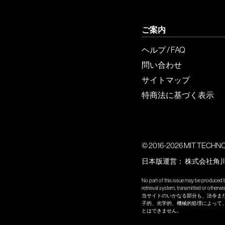
ご案内
ヘルプ / FAQ
問い合わせ
サイトマップ
特商法に基づく表示
© 2016-2026 MIT TECHNOLO
日本版運営：
株式会社角
No part of this issue may be produced b
retrieval system, transmitted or other
当サイトのいかなる部分も、法令ま
子的、光学的、機械的処理によって
とはできません。