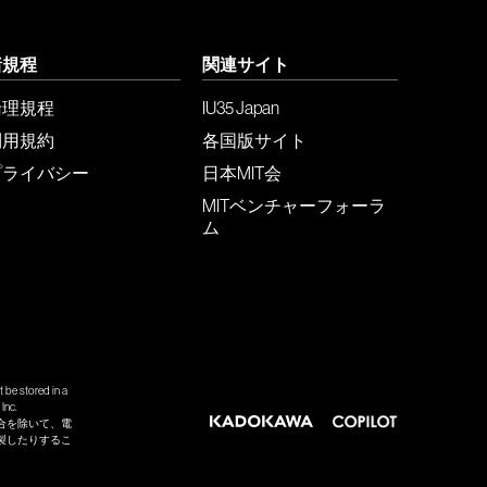
諸規程
関連サイト
倫理規程
IU35 Japan
利用規約
各国版サイト
プライバシー
日本MIT会
MITベンチャーフォーラ
ム
 be stored in a
Inc.
合を除いて、電
製したりするこ