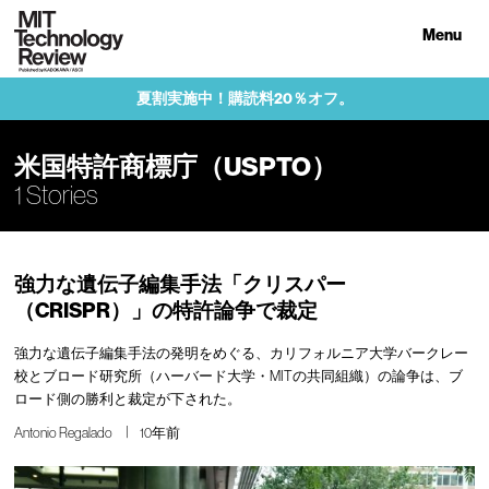
Menu
夏割実施中！購読料20％オフ。
米国特許商標庁（USPTO）
1 Stories
強力な遺伝子編集手法「クリスパー
（CRISPR）」の特許論争で裁定
強力な遺伝子編集手法の発明をめぐる、カリフォルニア大学バークレー
校とブロード研究所（ハーバード大学・MITの共同組織）の論争は、ブ
ロード側の勝利と裁定が下された。
Antonio Regalado
10年前