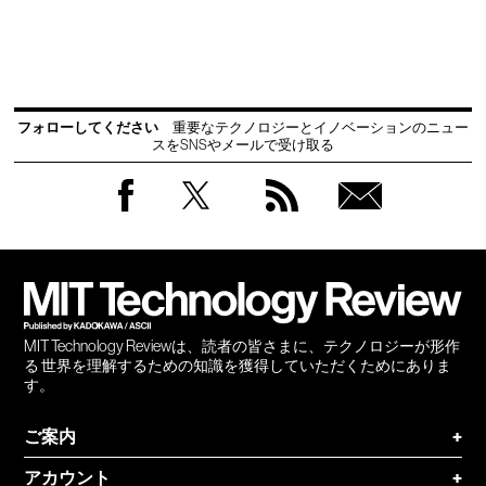
フォローしてください
重要なテクノロジーとイノベーションのニュー
スをSNSやメールで受け取る
Facebook
Twitter
RSS
無料
会員
登録
MIT Technology Reviewは、読者の皆さまに、テクノロジーが形作
る 世界を理解するための知識を獲得していただくためにありま
す。
ご案内
+
アカウント
+