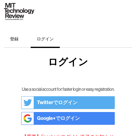
登録
ログイン
ログイン
Use a social account for faster login or easy registration.
Twitterでログイン
Google+でログイン