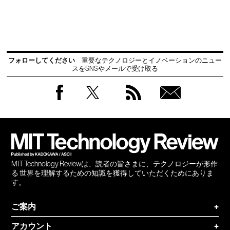
フォローしてください
重要なテクノロジーとイノベーションのニュー
スをSNSやメールで受け取る
Facebook
Twitter
RSS
無料
会員
登録
MIT Technology Reviewは、読者の皆さまに、テクノロジーが形作
る 世界を理解するための知識を獲得していただくためにありま
す。
ご案内
+
アカウント
+