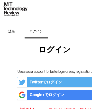
登録
ログイン
ログイン
Use a social account for faster login or easy registration.
Twitterでログイン
Google+でログイン