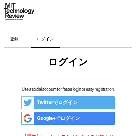
登録
ログイン
ログイン
Use a social account for faster login or easy registration.
Twitterでログイン
Google+でログイン