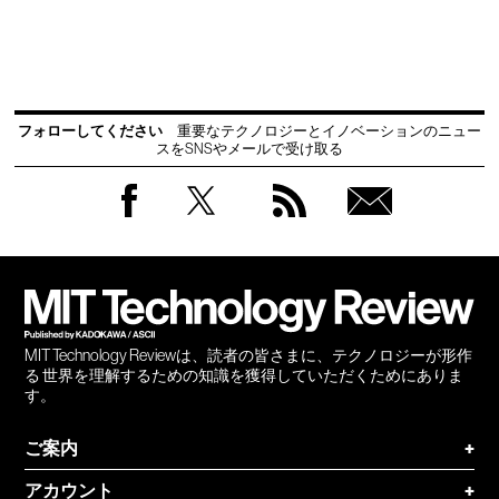
フォローしてください
重要なテクノロジーとイノベーションのニュー
スをSNSやメールで受け取る
Facebook
Twitter
RSS
無料
会員
登録
MIT Technology Reviewは、読者の皆さまに、テクノロジーが形作
る 世界を理解するための知識を獲得していただくためにありま
す。
ご案内
+
アカウント
+