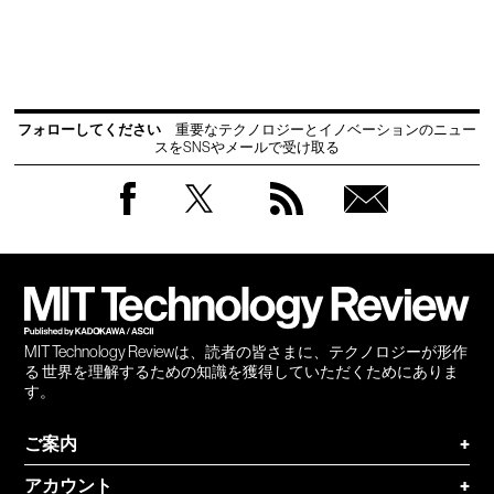
フォローしてください
重要なテクノロジーとイノベーションのニュー
スをSNSやメールで受け取る
Facebook
Twitter
RSS
無料
会員
登録
MIT Technology Reviewは、読者の皆さまに、テクノロジーが形作
る 世界を理解するための知識を獲得していただくためにありま
す。
ご案内
+
アカウント
+