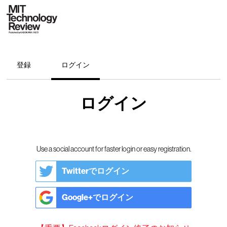
登録
ログイン
ログイン
Use a social account for faster login or easy registration.
Twitterでログイン
Google+でログイン