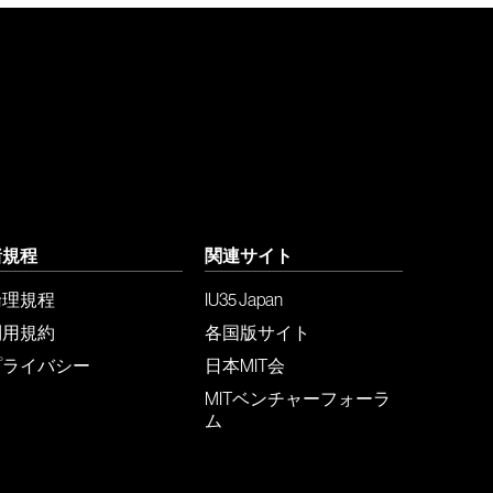
諸規程
関連サイト
倫理規程
IU35 Japan
利用規約
各国版サイト
プライバシー
日本MIT会
MITベンチャーフォーラ
ム