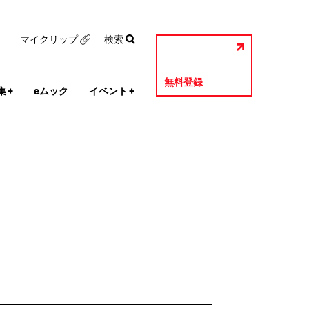
マイクリップ
検索
無料登録
集
+
eムック
イベント
+