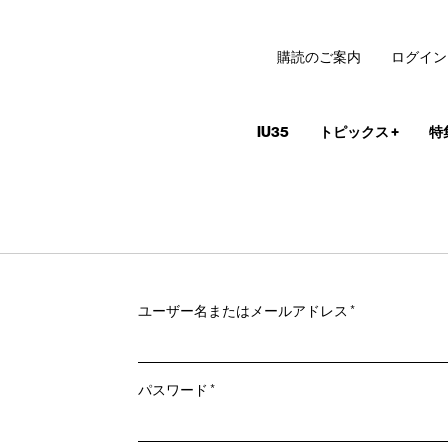
購読のご案内
ログイン
IU35
トピックス
+
特
必
ユーザー名またはメールアドレス
*
須
必
パスワード
*
須