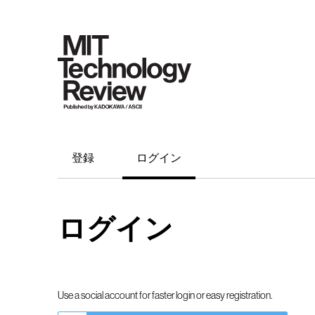
登録
ログイン
ログイン
Use a social account for faster login or easy registration.