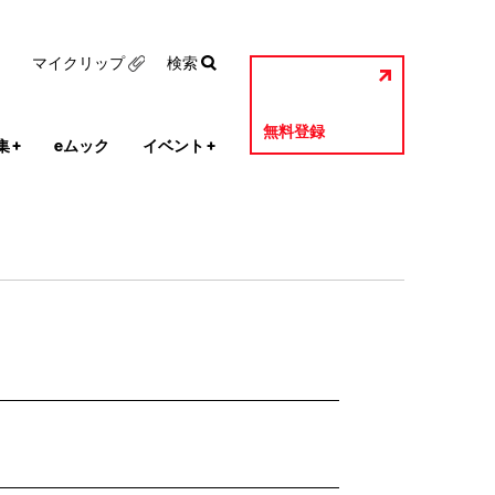
マイクリップ
検索
無料登録
集
+
eムック
イベント
+