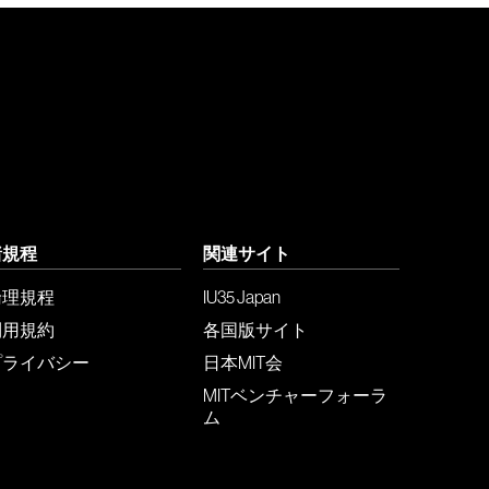
諸規程
関連サイト
倫理規程
IU35 Japan
利用規約
各国版サイト
プライバシー
日本MIT会
MITベンチャーフォーラ
ム