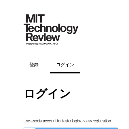
登録
ログイン
ログイン
Use a social account for faster login or easy registration.