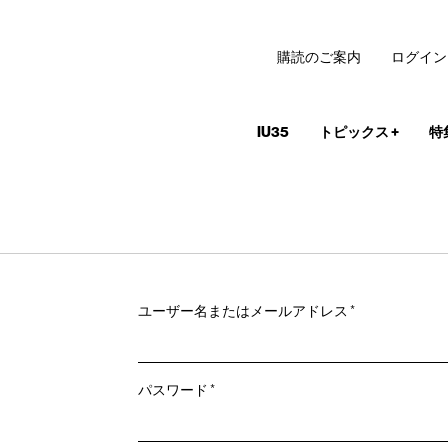
購読のご案内
ログイン
IU35
トピックス
+
特
必
ユーザー名またはメールアドレス
*
須
必
パスワード
*
須