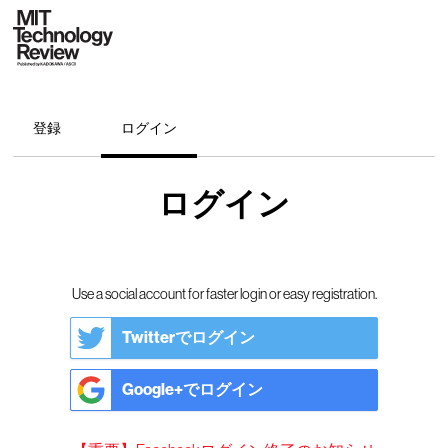
登録
ログイン
ログイン
Use a social account for faster login or easy registration.
Twitterでログイン
Google+でログイン