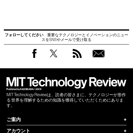
フォローしてください
重要なテクノロジーとイノベーションのニュー
スをSNSやメールで受け取る
Facebook
Twitter
RSS
無料
会員
登録
MIT Technology Reviewは、読者の皆さまに、テクノロジーが形作
る 世界を理解するための知識を獲得していただくためにありま
す。
ご案内
+
アカウント
+