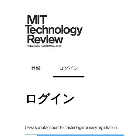
登録
ログイン
ログイン
Use a social account for faster login or easy registration.