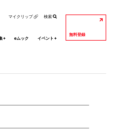
マイクリップ
検索
無料登録
集
+
eムック
イベント
+