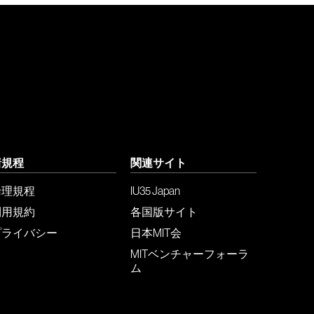
諸規程
関連サイト
倫理規程
IU35 Japan
利用規約
各国版サイト
プライバシー
日本MIT会
MITベンチャーフォーラ
ム