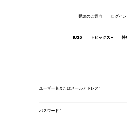
購読のご案内
ログイン
IU35
トピックス
+
特
必
ユーザー名またはメールアドレス
*
須
必
パスワード
*
須