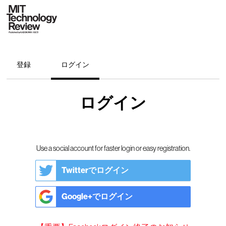
登録
ログイン
ログイン
Use a social account for faster login or easy registration.
Twitterでログイン
Google+でログイン