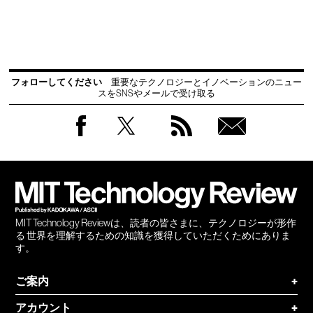
フォローしてください
重要なテクノロジーとイノベーションのニュー
スをSNSやメールで受け取る
Facebook
Twitter
RSS
無料
会員
登録
MIT Technology Reviewは、読者の皆さまに、テクノロジーが形作
る 世界を理解するための知識を獲得していただくためにありま
す。
ご案内
+
アカウント
+