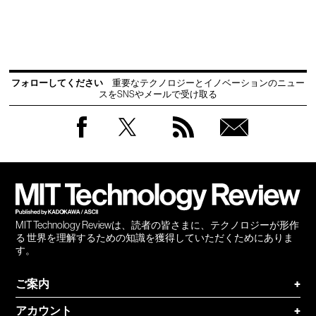
フォローしてください
重要なテクノロジーとイノベーションのニュー
スをSNSやメールで受け取る
Facebook
Twitter
RSS
無料
会員
登録
MIT Technology Reviewは、読者の皆さまに、テクノロジーが形作
る 世界を理解するための知識を獲得していただくためにありま
す。
ご案内
+
アカウント
+