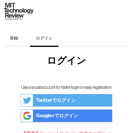
登録
ログイン
ログイン
Use a social account for faster login or easy registration.
Twitterでログイン
Google+でログイン