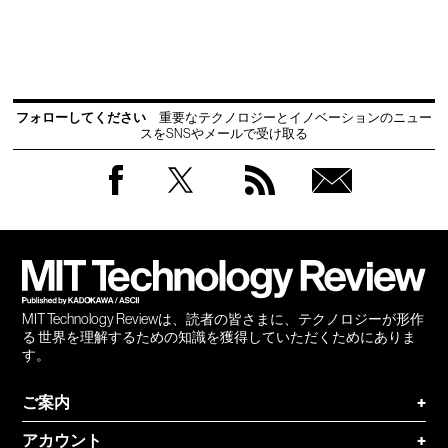
フォローしてください
重要なテクノロジーとイノベーションのニュー
スをSNSやメールで受け取る
Facebook
Twitter
RSS
無料
会員
登録
MIT Technology Reviewは、読者の皆さまに、テクノロジーが形作
る 世界を理解するための知識を獲得していただくためにありま
す。
ご案内
+
アカウント
+