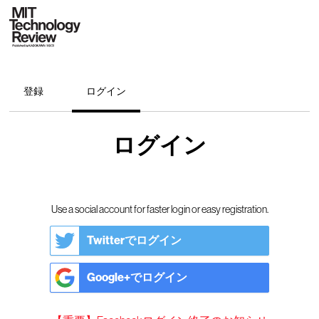
登録
ログイン
ログイン
Use a social account for faster login or easy registration.
Twitterでログイン
Google+でログイン