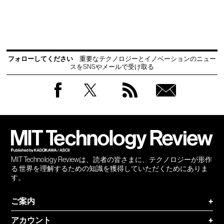
フォローしてください
重要なテクノロジーとイノベーションのニュー
スをSNSやメールで受け取る
Facebook
Twitter
RSS
無料
会員
登録
MIT Technology Reviewは、読者の皆さまに、テクノロジーが形作
る 世界を理解するための知識を獲得していただくためにありま
す。
ご案内
+
アカウント
+