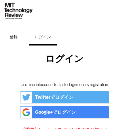
登録
ログイン
ログイン
Use a social account for faster login or easy registration.
Twitterでログイン
Google+でログイン