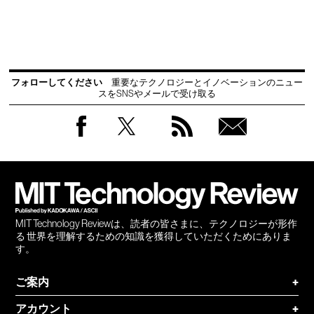
フォローしてください
重要なテクノロジーとイノベーションのニュー
スをSNSやメールで受け取る
Facebook
Twitter
RSS
無料
会員
登録
MIT Technology Reviewは、読者の皆さまに、テクノロジーが形作
る 世界を理解するための知識を獲得していただくためにありま
す。
ご案内
+
アカウント
+