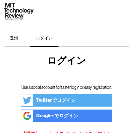
登録
ログイン
ログイン
Use a social account for faster login or easy registration.
Twitterでログイン
Google+でログイン