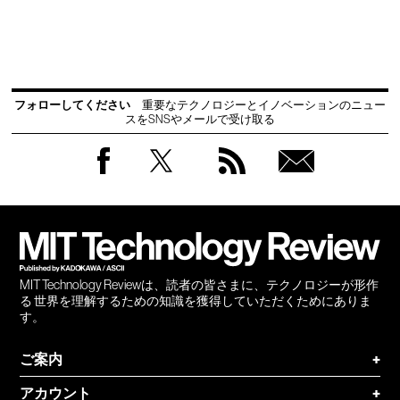
フォローしてください
重要なテクノロジーとイノベーションのニュー
スをSNSやメールで受け取る
Facebook
Twitter
RSS
無料
会員
登録
MIT Technology Reviewは、読者の皆さまに、テクノロジーが形作
る 世界を理解するための知識を獲得していただくためにありま
す。
ご案内
+
アカウント
+