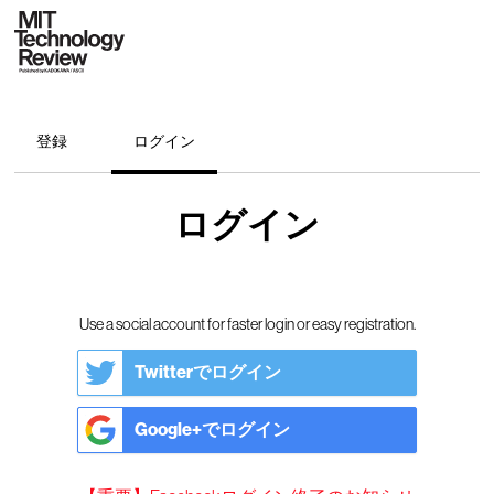
登録
ログイン
ログイン
Use a social account for faster login or easy registration.
Twitterでログイン
Google+でログイン