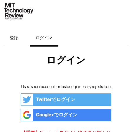
登録
ログイン
ログイン
Use a social account for faster login or easy registration.
Twitterでログイン
Google+でログイン