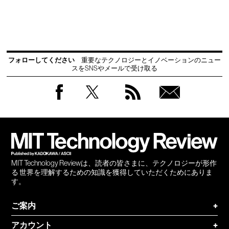
フォローしてください
重要なテクノロジーとイノベーションのニュー
スをSNSやメールで受け取る
Facebook
Twitter
RSS
無料
会員
登録
MIT Technology Reviewは、読者の皆さまに、テクノロジーが形作
る 世界を理解するための知識を獲得していただくためにありま
す。
ご案内
+
アカウント
+