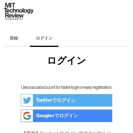
登録
ログイン
ログイン
Use a social account for faster login or easy registration.
Twitterでログイン
Google+でログイン