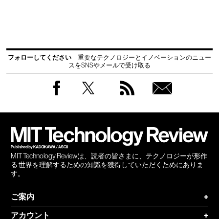
フォローしてください
重要なテクノロジーとイノベーションのニュー
スをSNSやメールで受け取る
Facebook
Twitter
RSS
無料
会員
登録
MIT Technology Reviewは、読者の皆さまに、テクノロジーが形作
る 世界を理解するための知識を獲得していただくためにありま
す。
ご案内
+
アカウント
+