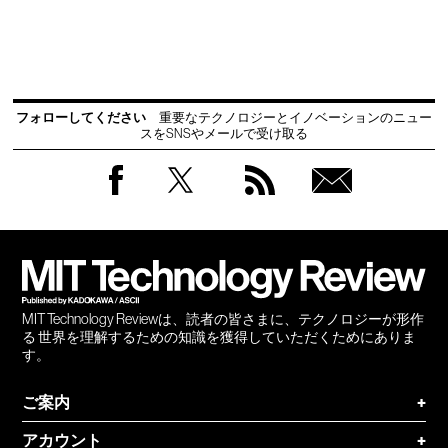
フォローしてください
重要なテクノロジーとイノベーションのニュー
スをSNSやメールで受け取る
Facebook
Twitter
RSS
無料
会員
登録
MIT Technology Reviewは、読者の皆さまに、テクノロジーが形作
る 世界を理解するための知識を獲得していただくためにありま
す。
ご案内
+
アカウント
+