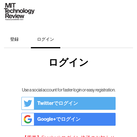
登録
ログイン
ログイン
Use a social account for faster login or easy registration.
Twitterでログイン
Google+でログイン