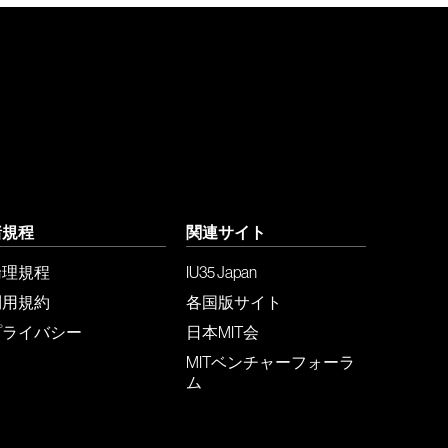
諸規程
関連サイト
倫理規程
IU35 Japan
利用規約
各国版サイト
プライバシー
日本MIT会
MITベンチャーフォーラ
ム