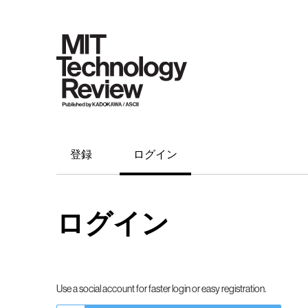
登録
ログイン
ログイン
Use a social account for faster login or easy registration.