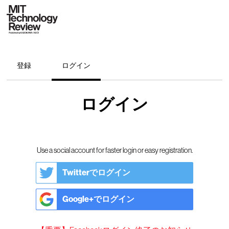
登録
ログイン
ログイン
Use a social account for faster login or easy registration.
Twitterでログイン
Google+でログイン