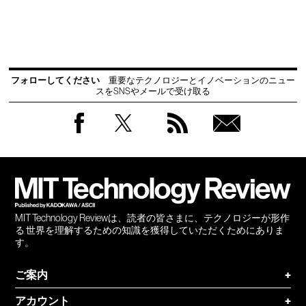
フォローしてください
重要なテクノロジーとイノベーションのニュー
スをSNSやメールで受け取る
Facebook
Twitter
RSS
無料
会員
登録
MIT Technology Reviewは、読者の皆さまに、テクノロジーが形作
る 世界を理解するための知識を獲得していただくためにありま
す。
ご案内
+
アカウント
+