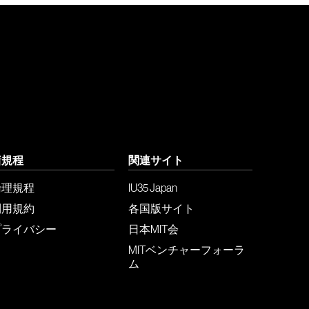
諸規程
関連サイト
倫理規程
IU35 Japan
利用規約
各国版サイト
プライバシー
日本MIT会
MITベンチャーフォーラ
ム