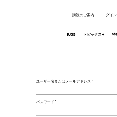
購読のご案内
ログイン
IU35
トピックス
+
特
必
ユーザー名またはメールアドレス
*
須
必
パスワード
*
須