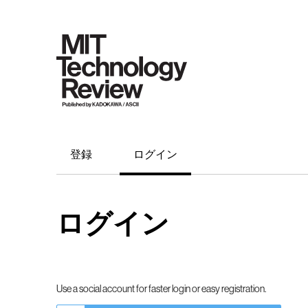
登録
ログイン
ログイン
Use a social account for faster login or easy registration.