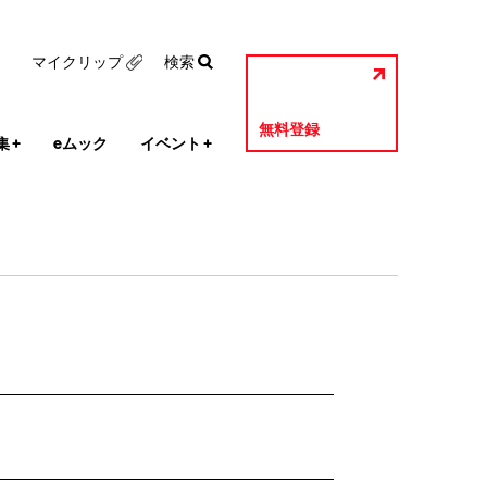
マイクリップ
検索
無料登録
集
+
eムック
イベント
+