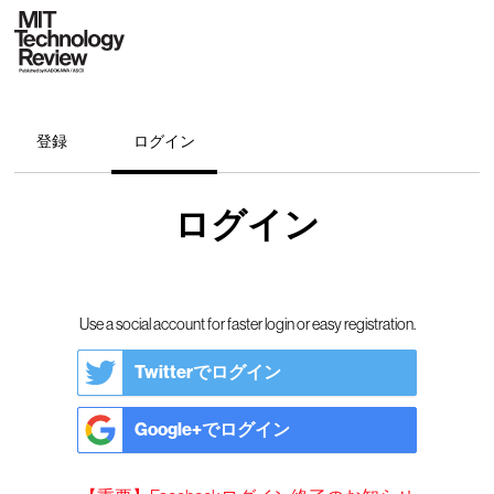
登録
ログイン
ログイン
Use a social account for faster login or easy registration.
Twitterでログイン
Google+でログイン