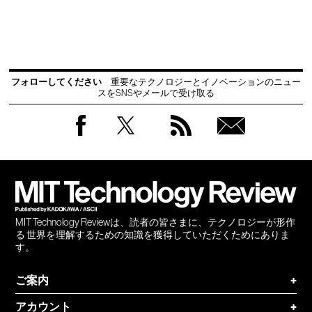
フォローしてください
重要なテクノロジーとイノベーションのニュー
スをSNSやメールで受け取る
Facebook
Twitter
RSS
無料
会員
登録
MIT Technology Reviewは、読者の皆さまに、テクノロジーが形作
る 世界を理解するための知識を獲得していただくためにありま
す。
ご案内
+
アカウント
+