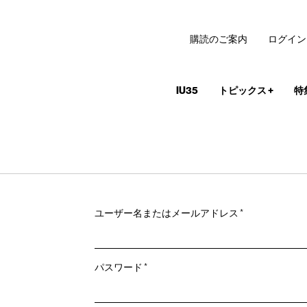
購読のご案内
ログイン
IU35
トピックス
+
特
必
ユーザー名またはメールアドレス
*
須
必
パスワード
*
須