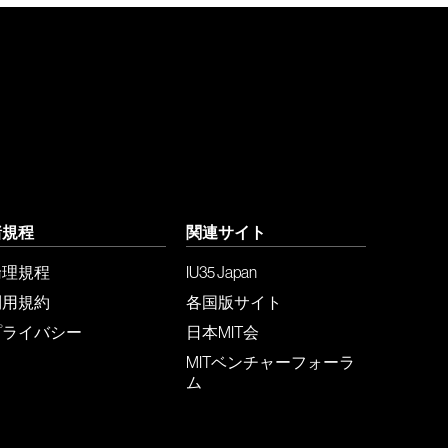
諸規程
関連サイト
倫理規程
IU35 Japan
利用規約
各国版サイト
プライバシー
日本MIT会
MITベンチャーフォーラ
ム