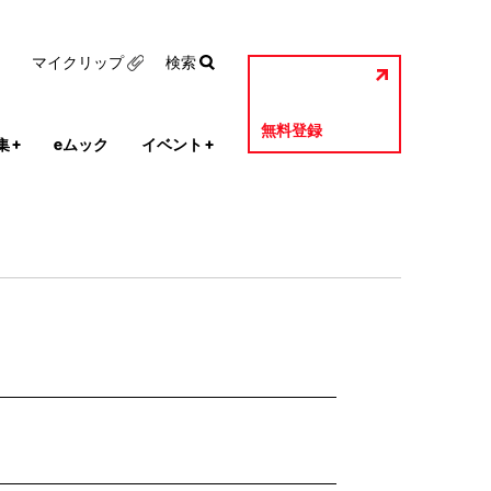
マイクリップ
検索
無料登録
集
+
eムック
イベント
+