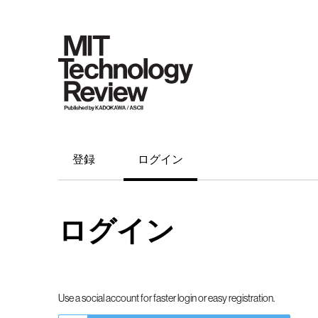
登録
ログイン
ログイン
Use a social account for faster login or easy registration.