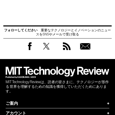
フォローしてください
重要なテクノロジーとイノベーションのニュー
スをSNSやメールで受け取る
Facebook
Twitter
RSS
無料
会員
登録
MIT Technology Reviewは、読者の皆さまに、テクノロジーが形作
る 世界を理解するための知識を獲得していただくためにありま
す。
ご案内
+
アカウント
+