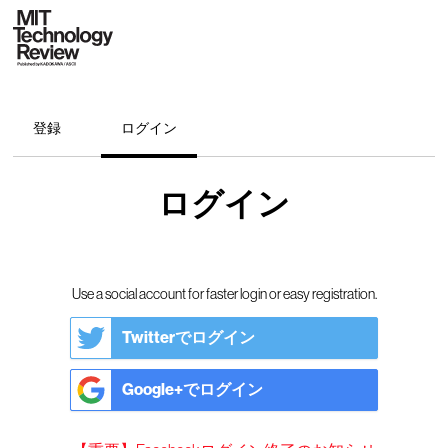
登録
ログイン
ログイン
Use a social account for faster login or easy registration.
Twitterでログイン
Google+でログイン