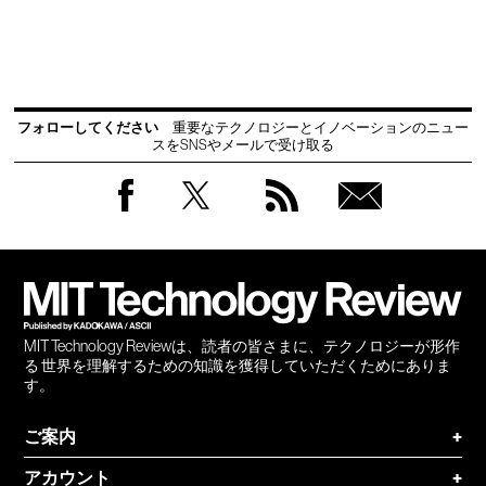
フォローしてください
重要なテクノロジーとイノベーションのニュー
スをSNSやメールで受け取る
Facebook
Twitter
RSS
無料
会員
登録
MIT Technology Reviewは、読者の皆さまに、テクノロジーが形作
る 世界を理解するための知識を獲得していただくためにありま
す。
ご案内
+
アカウント
+