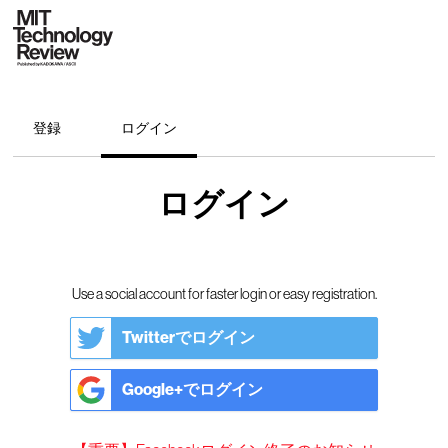
登録
ログイン
ログイン
Use a social account for faster login or easy registration.
Twitterでログイン
Google+でログイン