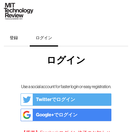
登録
ログイン
ログイン
Use a social account for faster login or easy registration.
Twitterでログイン
Google+でログイン