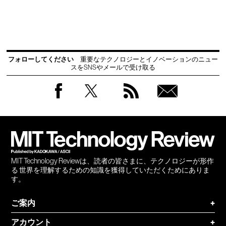
フォローしてください
重要なテクノロジーとイノベーションのニュー
スをSNSやメールで受け取る
Facebook
Twitter
RSS
無料
会員
登録
MIT Technology Reviewは、読者の皆さまに、テクノロジーが形作
る 世界を理解するための知識を獲得していただくためにありま
す。
ご案内
+
アカウント
+