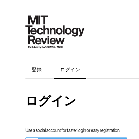
登録
ログイン
ログイン
Use a social account for faster login or easy registration.