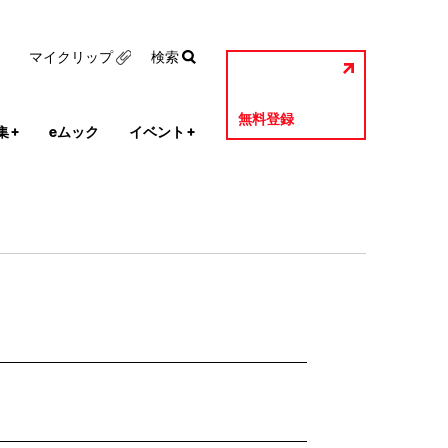
マイクリップ
検索
無料登録
集
+
eムック
イベント
+