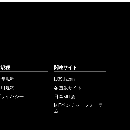
諸規程
関連サイト
倫理規程
IU35 Japan
利用規約
各国版サイト
プライバシー
日本MIT会
MITベンチャーフォーラ
ム