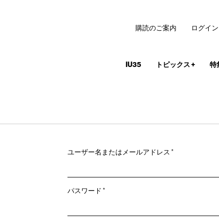
購読のご案内
ログイン
IU35
トピックス
+
特
必
ユーザー名またはメールアドレス
*
須
必
パスワード
*
須