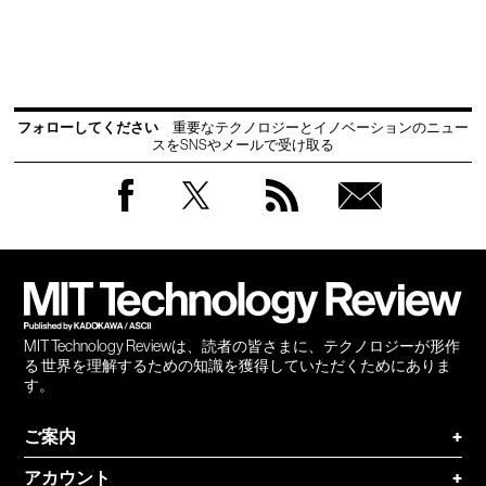
フォローしてください
重要なテクノロジーとイノベーションのニュー
スをSNSやメールで受け取る
Facebook
Twitter
RSS
無料
会員
登録
MIT Technology Reviewは、読者の皆さまに、テクノロジーが形作
る 世界を理解するための知識を獲得していただくためにありま
す。
ご案内
+
アカウント
+