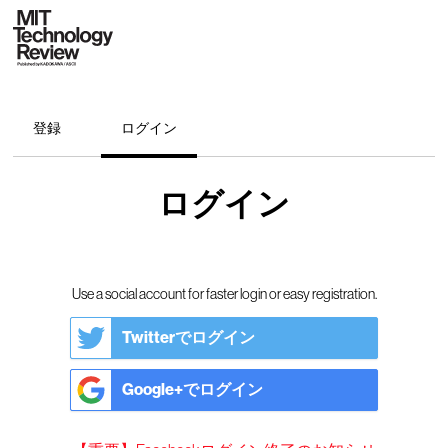
登録
ログイン
ログイン
Use a social account for faster login or easy registration.
Twitterでログイン
Google+でログイン