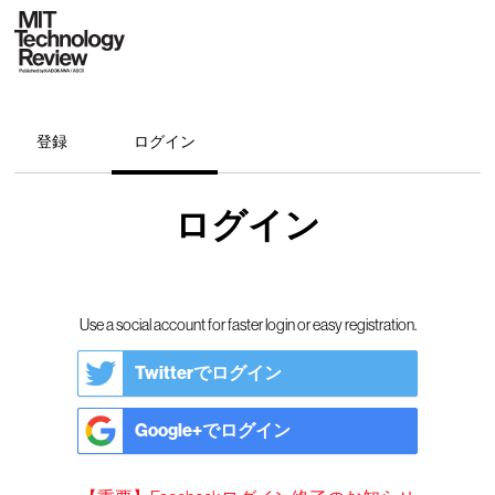
登録
ログイン
ログイン
Use a social account for faster login or easy registration.
Twitterでログイン
Google+でログイン