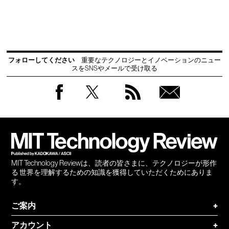
フォローしてください
重要なテクノロジーとイノベーションのニュー
スをSNSやメールで受け取る
Facebook
Twitter
RSS
無料
会員
登録
MIT Technology Reviewは、読者の皆さまに、テクノロジーが形作
る 世界を理解するための知識を獲得していただくためにありま
す。
ご案内
+
アカウント
+