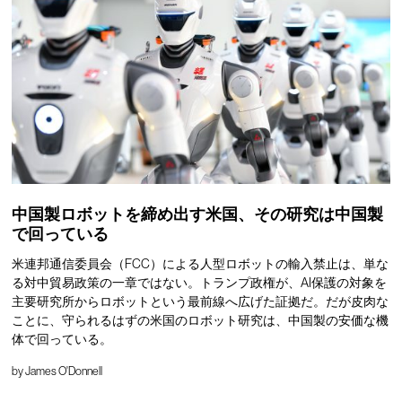
中国製ロボットを締め出す米国、その研究は中国製
で回っている
米連邦通信委員会（FCC）による人型ロボットの輸入禁止は、単な
る対中貿易政策の一章ではない。トランプ政権が、AI保護の対象を
主要研究所からロボットという最前線へ広げた証拠だ。だが皮肉な
ことに、守られるはずの米国のロボット研究は、中国製の安価な機
体で回っている。
by
James O'Donnell