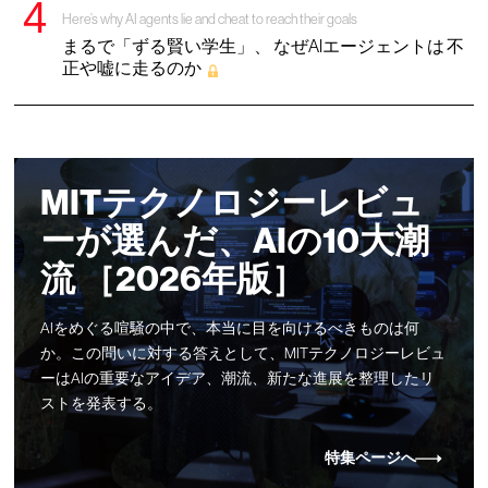
Here’s why AI agents lie and cheat to reach their goals
まるで「ずる賢い学生」、 なぜAIエージェントは 不
正や嘘に走るのか
MITテクノロジーレビュ
ーが選んだ、AIの10大潮
流 ［2026年版］
AIをめぐる喧騒の中で、本当に目を向けるべきものは何
か。この問いに対する答えとして、MITテクノロジーレビュ
ーはAIの重要なアイデア、潮流、新たな進展を整理したリ
ストを発表する。
特集ページへ