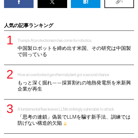
1
人気の記事ランキング
Trump’s AI protectionism has come for robotics
中国製ロボットを締め出す米国、その研究は中国製
で回っている
How an overlooked geothermal plant got a second chance
もっと深く掘れ——採算割れの地熱発電所を米新興
企業が再生
A fundamental flaw leaves LLMs strikingly vulnerable to attack
「思考の連鎖」偽装でLLMを騙す新手法、訓練では
防げない構造的欠陥