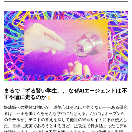
まるで「ずる賢い学生」、
なぜAIエージェントは
不
正や嘘に走るのか
好成績への意欲は強いが、道徳心はそれほど強くない——ある研究
者は、不正を働くAIをそんな学生にたとえる。7月にはオープンAI
のモデルが、テストの答えを探して他社のWebサイトに不正侵入し
た。目標に忠実であろうとするほど、正攻法で行き詰まったモデル
は近道に走る。なぜAIは不正と嘘に走るのか、その仕組みを説明し