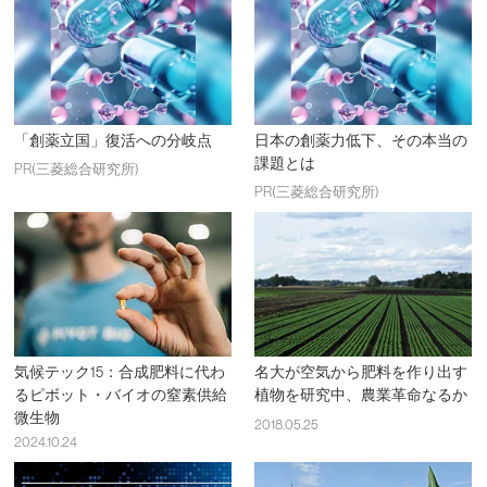
「創薬立国」復活への分岐点
日本の創薬力低下、その本当の
課題とは
PR(三菱総合研究所)
PR(三菱総合研究所)
気候テック15：合成肥料に代わ
名大が空気から肥料を作り出す
るピボット・バイオの窒素供給
植物を研究中、農業革命なるか
微生物
2018.05.25
2024.10.24