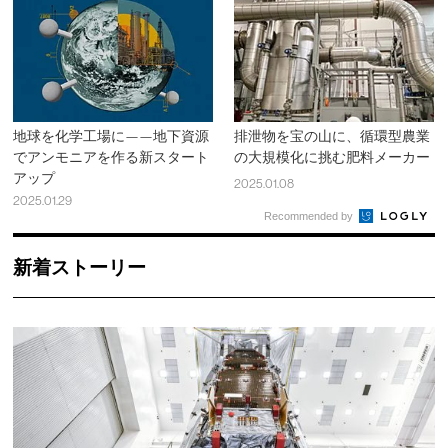
地球を化学工場に——地下資源
排泄物を宝の山に、循環型農業
でアンモニアを作る新スタート
の大規模化に挑む肥料メーカー
アップ
2025.01.08
2025.01.29
Recommended by
新着ストーリー