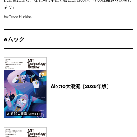
よう。
by
Grace Huckins
eムック
AIの10大潮流［2026年版］