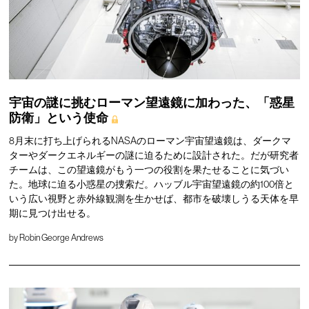
宇宙の謎に挑むローマン望遠鏡に加わった、「惑星
防衛」という使命
8月末に打ち上げられるNASAのローマン宇宙望遠鏡は、ダークマ
ターやダークエネルギーの謎に迫るために設計された。だが研究者
チームは、この望遠鏡がもう一つの役割を果たせることに気づい
た。地球に迫る小惑星の捜索だ。ハッブル宇宙望遠鏡の約100倍と
いう広い視野と赤外線観測を生かせば、都市を破壊しうる天体を早
期に見つけ出せる。
by
Robin George Andrews