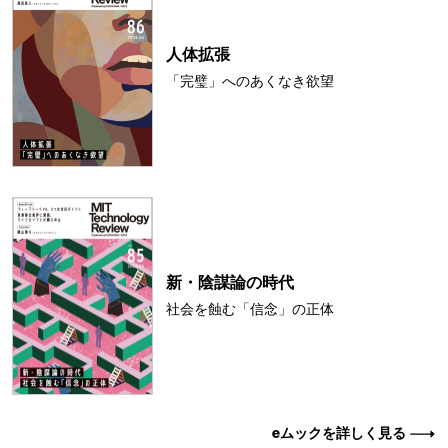
人体拡張
「完璧」へのあくなき欲望
新・陰謀論の時代
社会を蝕む「信念」の正体
eムックを詳しく見る