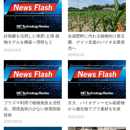
好熱菌を活用した堆肥-土壌-植
合成肥料に代わる植物向け善玉
物モデルを構築＝理研など
菌、ゲイツ支援のバイオ企業発
売へ
2023.04.21
2018.10.04
プラズマ利用で植物免疫を活性
京大、バイオディーゼル副産物
化、環境負荷の少ない病害防除
から微生物でプラ素材を生産
技術
2022.06.11
2022.08.02