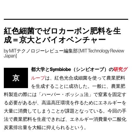
紅色細菌でゼロカーボン肥料を生
成＝京大とバイオベンチャー
by
MITテクノロジーレビュー編集部 [MIT Technology Review
Japan]
都大学とSymbiobe（シンビオーブ）の
研究グ
京
ループ
は、紅色光合成細菌を使って農業肥料
を生成することに成功した。一般に、農業肥
料製造の際には「ハーバー・ボッシュ法」で窒素を固定す
る必要があるが、高温高圧環境を作るためにエネルギーを
大量に消費してしまうことが課題となっている。今回の手
法で農業肥料を生産できれば、エネルギー消費量や二酸化
炭素排出量を大幅に抑えられるという。