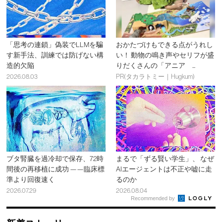
「思考の連鎖」偽装でLLMを騙
おかたづけもできる点がうれし
す新手法、訓練では防げない構
い！ 動物の鳴き声やセリフが盛
造的欠陥
りだくさんの「アニア ...
2026.08.03
PR(タカラトミー｜Hugkum)
ブタ腎臓を過冷却で保存、72時
まるで「ずる賢い学生」、 なぜ
間後の再移植に成功 ——臨床標
AIエージェントは不正や嘘に走
準より回復速く
るのか
2026.07.29
2026.08.04
Recommended by