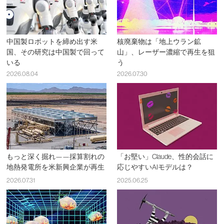
中国製ロボットを締め出す米
核廃棄物は「地上ウラン鉱
国、その研究は中国製で回って
山」、レーザー濃縮で再生を狙
いる
う
2026.08.04
2026.07.30
もっと深く掘れ——採算割れの
「お堅い」Claude、性的会話に
地熱発電所を米新興企業が再生
応じやすいAIモデルは？
2026.07.31
2025.06.25