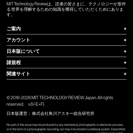
MIT Technology Reviewは、読者の皆さまに、テクノロジーが形作
る 世界を理解するための知識を獲得していただくためにありま
す。
ご案内
+
アカウント
+
日本版について
+
諸規程
+
関連サイト
+
© 2016-2026 MIT TECHNOLOGY REVIEW Japan. All rights
reserved.
v.(V-E+F)
日本版運営：
株式会社角川アスキー総合研究所
No part of this issue may be produced by any mechanical, photographic or electronic process,
or in the form of a phonographic recording, nor may it be stored in a retrieval system, transmitted