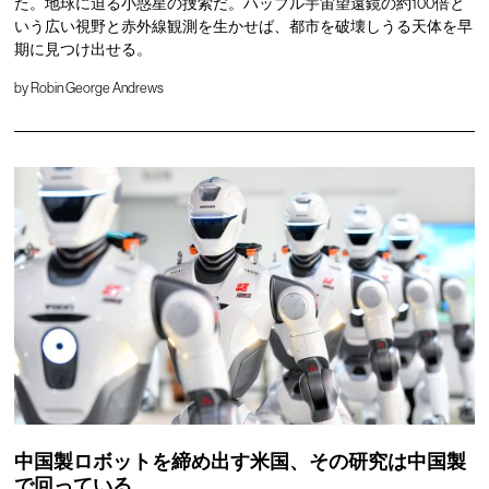
た。地球に迫る小惑星の捜索だ。ハッブル宇宙望遠鏡の約100倍と
いう広い視野と赤外線観測を生かせば、都市を破壊しうる天体を早
期に見つけ出せる。
by
Robin George Andrews
中国製ロボットを締め出す米国、その研究は中国製
で回っている