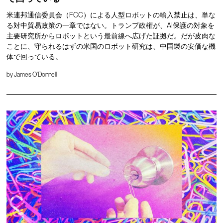
米連邦通信委員会（FCC）による人型ロボットの輸入禁止は、単な
る対中貿易政策の一章ではない。トランプ政権が、AI保護の対象を
主要研究所からロボットという最前線へ広げた証拠だ。だが皮肉な
ことに、守られるはずの米国のロボット研究は、中国製の安価な機
体で回っている。
by
James O'Donnell