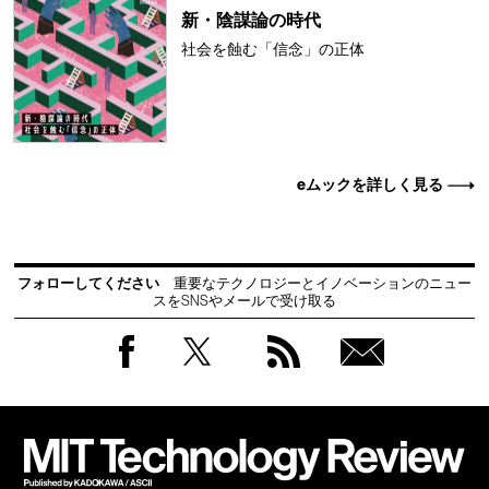
新・陰謀論の時代
社会を蝕む「信念」の正体
eムックを詳しく見る
フォローしてください
重要なテクノロジーとイノベーションのニュー
スをSNSやメールで受け取る
Facebook
Twitter
RSS
無料
会員
登録