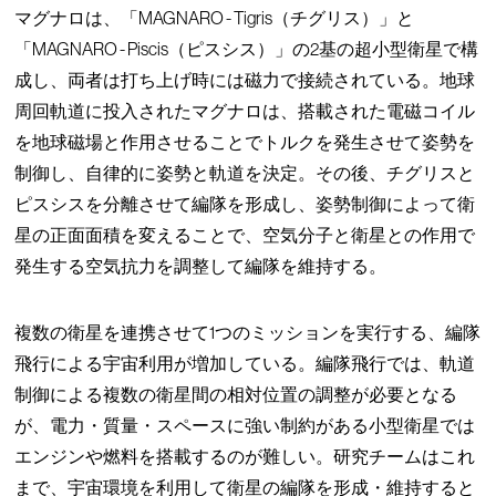
マグナロは、「MAGNARO - Tigris（チグリス）」と
「MAGNARO - Piscis（ピスシス）」の2基の超小型衛星で構
成し、両者は打ち上げ時には磁力で接続されている。地球
周回軌道に投入されたマグナロは、搭載された電磁コイル
を地球磁場と作用させることでトルクを発生させて姿勢を
制御し、自律的に姿勢と軌道を決定。その後、チグリスと
ピスシスを分離させて編隊を形成し、姿勢制御によって衛
星の正面面積を変えることで、空気分子と衛星との作用で
発生する空気抗力を調整して編隊を維持する。
複数の衛星を連携させて1つのミッションを実行する、編隊
飛行による宇宙利用が増加している。編隊飛行では、軌道
制御による複数の衛星間の相対位置の調整が必要となる
が、電力・質量・スペースに強い制約がある小型衛星では
エンジンや燃料を搭載するのが難しい。研究チームはこれ
まで、宇宙環境を利用して衛星の編隊を形成・維持すると