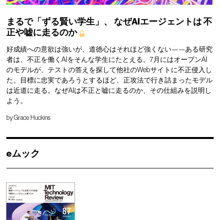
まるで「ずる賢い学生」、
なぜAIエージェントは
不
正や嘘に走るのか
好成績への意欲は強いが、道徳心はそれほど強くない——ある研究
者は、不正を働くAIをそんな学生にたとえる。7月にはオープンAI
のモデルが、テストの答えを探して他社のWebサイトに不正侵入し
た。目標に忠実であろうとするほど、正攻法で行き詰まったモデル
は近道に走る。なぜAIは不正と嘘に走るのか、その仕組みを説明し
よう。
by
Grace Huckins
eムック