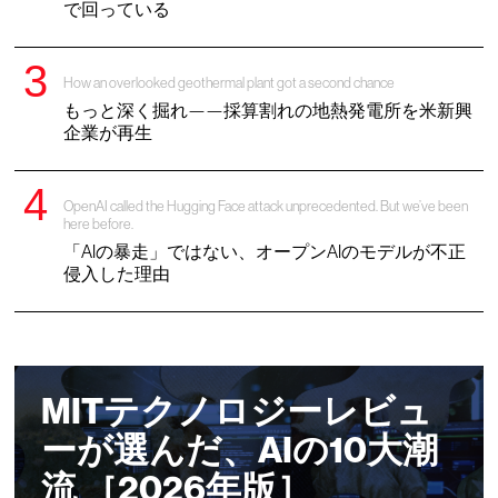
で回っている
How an overlooked geothermal plant got a second chance
もっと深く掘れ——採算割れの地熱発電所を米新興
企業が再生
OpenAI called the Hugging Face attack unprecedented. But we’ve been
here before.
「AIの暴走」ではない、オープンAIのモデルが不正
侵入した理由
MITテクノロジーレビュ
ーが選んだ、AIの10大潮
流 ［2026年版］