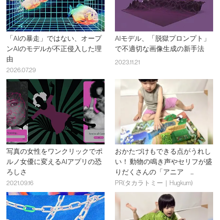
「AIの暴走」ではない、オープ
AIモデル、「脱獄プロンプト」
ンAIのモデルが不正侵入した理
で不適切な画像生成の新手法
由
2023.11.21
2026.07.29
写真の女性をワンクリックでポ
おかたづけもできる点がうれし
ルノ女優に変えるAIアプリの恐
い！ 動物の鳴き声やセリフが盛
ろしさ
りだくさんの「アニア ...
2021.09.16
PR(タカラトミー｜Hugkum)