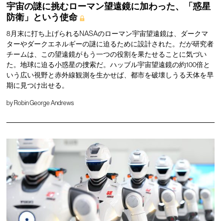
宇宙の謎に挑むローマン望遠鏡に加わった、「惑星
防衛」という使命
8月末に打ち上げられるNASAのローマン宇宙望遠鏡は、ダークマ
ターやダークエネルギーの謎に迫るために設計された。だが研究者
チームは、この望遠鏡がもう一つの役割を果たせることに気づい
た。地球に迫る小惑星の捜索だ。ハッブル宇宙望遠鏡の約100倍と
いう広い視野と赤外線観測を生かせば、都市を破壊しうる天体を早
期に見つけ出せる。
by
Robin George Andrews