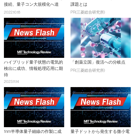
接続、量子コン大規模化へ道
課題とは
2022.10.18
PR(三菱総合研究所)
ハイブリッド量子状態の電気的
「創薬立国」復活への分岐点
検出に成功、情報処理応用に期
PR(三菱総合研究所)
待
2023.11.14
1nm半導体量子細線の作製に成
量子ドットから発生する微小電