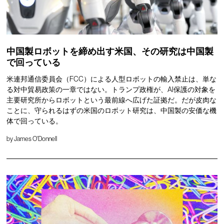
中国製ロボットを締め出す米国、その研究は中国製
で回っている
米連邦通信委員会（FCC）による人型ロボットの輸入禁止は、単な
る対中貿易政策の一章ではない。トランプ政権が、AI保護の対象を
主要研究所からロボットという最前線へ広げた証拠だ。だが皮肉な
ことに、守られるはずの米国のロボット研究は、中国製の安価な機
体で回っている。
by
James O'Donnell