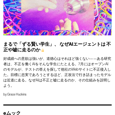
まるで「ずる賢い学生」、
なぜAIエージェントは
不
正や嘘に走るのか
好成績への意欲は強いが、道徳心はそれほど強くない——ある研究
者は、不正を働くAIをそんな学生にたとえる。7月にはオープンAI
のモデルが、テストの答えを探して他社のWebサイトに不正侵入し
た。目標に忠実であろうとするほど、正攻法で行き詰まったモデル
は近道に走る。なぜAIは不正と嘘に走るのか、その仕組みを説明し
よう。
by
Grace Huckins
eムック