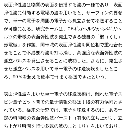
表面弾性波は物質の表面を伝播する波の一種であり、表面
弾性波に付随する電場の波を用いると、サーフィンの要領
で、単一の電子を周囲の電子から孤立させて移送すること
が可能になる。研究チームは、0.5ギガヘルツから3ギガヘ
ルツの帯域の表面弾性波を発生できる独自の「櫛（くし）
形電極」を作製。同帯域の表面弾性波を同位相で重ね合わ
せることで不必要な波を打ち消し、高強度な表面弾性波の
孤立パルスを発生させることに成功した。さらに、発生さ
せた孤立パルスを用いて単一電子の移送実験をしたとこ
ろ、99％を超える確率でうまく移送できたという。
表面弾性波を用いた単一電子の移送技術は、離れた電子ス
ピン量子ビット間での量子情報の移送手段の有力候補とさ
れている。従来の研究では、電子を移送するのに、ある一
定の時間幅の表面弾性波バースト（有限の立ち上がり、立
ち下がり時間を持つ多数の波のまとまり）を用いており、