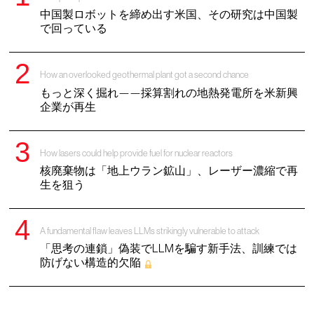
中国製ロボットを締め出す米国、その研究は中国製
で回っている
How an overlooked geothermal plant got a second chance
もっと深く掘れ——採算割れの地熱発電所を米新興
企業が再生
How lasers could help provide fuel for nuclear reactors
核廃棄物は「地上ウラン鉱山」、レーザー濃縮で再
生を狙う
A fundamental flaw leaves LLMs strikingly vulnerable to attack
「思考の連鎖」偽装でLLMを騙す新手法、訓練では
防げない構造的欠陥