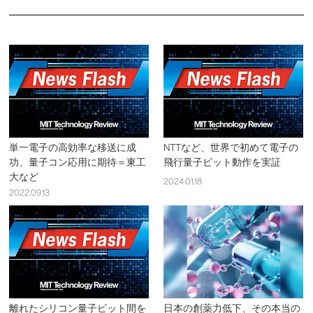
単一電子の高効率な移送に成
NTTなど、世界で初めて電子の
功、量子コン応用に期待＝東工
飛行量子ビット動作を実証
大など
2024.01.18
2022.09.13
離れたシリコン量子ビット間を
日本の創薬力低下、その本当の