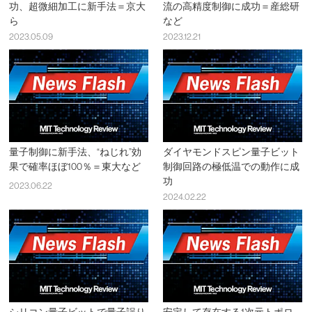
功、超微細加工に新手法＝京大
流の高精度制御に成功＝産総研
ら
など
2023.05.09
2023.12.21
量子制御に新手法、“ねじれ”効
ダイヤモンドスピン量子ビット
果で確率ほぼ100％＝東大など
制御回路の極低温での動作に成
功
2023.06.22
2024.02.22
シリコン量子ビットで量子誤り
安定して存在する1次元トポロ