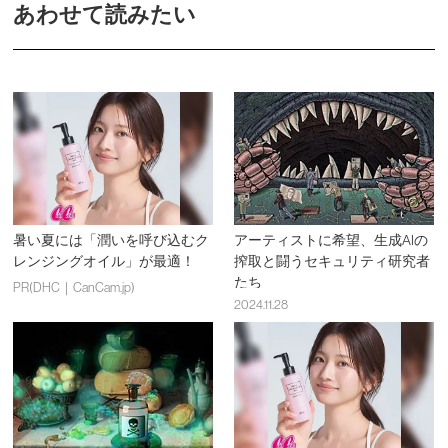
あわせて読みたい
暑い夏には「潤いを呼び込むク
アーティストに希望、生成AIの
レンジングオイル」が最適！
搾取と闘うセキュリティ研究者
たち
PR(DHC｜CanCam.jp)
2024.11.28