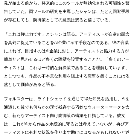
発が始まる前から、将来的にこのツールが無効化される可能性を警
告していた。両ツールの研究を主導したシャンは、たとえ回避手段
が存在しても、防御策としての意義は残ると信じている。
「これは抑止力です」とシャンは語る。アーティストが自身の懸念
を真剣に捉えていることをAI企業に示す手段なのである。彼の言葉
によれば、目指すのはAI企業に対し、アーティストと協力する方が
簡単だと思わせるほど多くの障壁を設置することだ。「多くのアー
ティストは、これは一時的な解決策であることを理解しています」
としつつも、作品の不本意な利用を阻止する障壁を築くことには依
然として価値があると語る。
フォルスターは、ライトシェッド を通じて得た知見を活用し、AIを
通過した後でも何らかの形で残存する巧妙なウォーターマークを含
む、新たなアーティスト向け防御策の構築を目指している。彼女
は、これがAIから作品を永続的に守るとは考えていないが、再びア
ーティストに有利な状況を作り出す助けにはなるかもしれないと述