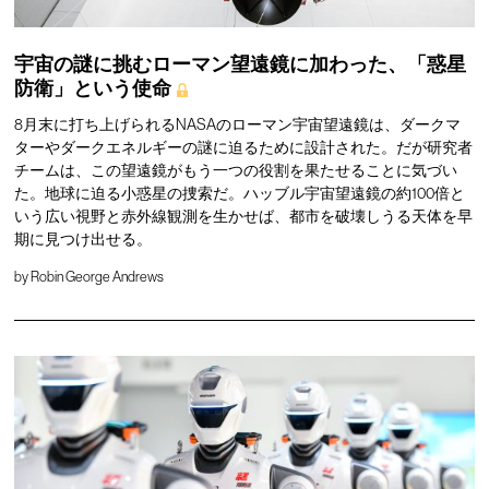
宇宙の謎に挑むローマン望遠鏡に加わった、「惑星
防衛」という使命
8月末に打ち上げられるNASAのローマン宇宙望遠鏡は、ダークマ
ターやダークエネルギーの謎に迫るために設計された。だが研究者
チームは、この望遠鏡がもう一つの役割を果たせることに気づい
た。地球に迫る小惑星の捜索だ。ハッブル宇宙望遠鏡の約100倍と
いう広い視野と赤外線観測を生かせば、都市を破壊しうる天体を早
期に見つけ出せる。
by
Robin George Andrews