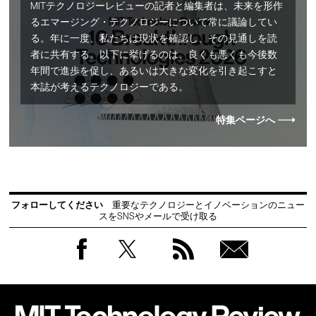
MITテクノロジーレビューの記者と編集者は、未来を形作
るエマージング・テクノロジーについて常に議論してい
る。年に一度、私たちは現状を確認し、その見通しを読
者に共有する。以下に挙げるのは、良くも悪くも今後数
年間で進歩を促し、あるいは大きな変化を引き起こすと
本誌が考えるテクノロジーである。
特集ページへ
フォローしてください
重要なテクノロジーとイノベーションのニュー
スをSNSやメールで受け取る
Facebook
Twitter
RSS
無料
会員
登録