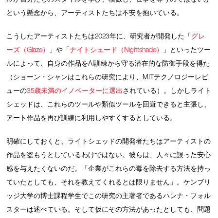
という懸念から、アーティストたちは不安を抱いている。
こうしたアーティストたちは2023年に、研究者が開発した「
グレ
ーズ（Glaze）
」や「
ナイトシェード（Nightshade）
」といったツー
ルによって、自身の作品をAI訓練から守る潜在的な防御手段を得た
（ショーン・シャンはこれらの研究により、MITテクノロジーレビ
ューの
35歳未満のイノベーターに選出
されている）。しかしライト
シェッドは、これらのツールや類似ツールを回避できると主張し、
アート作品を再び訓練に利用しやすくするとしている。
明確にしておくと、ライトシェッドの開発者たちはアーティストの
作品を盗もうとしているわけではない。彼らは、人々に誤った安心
感を与えたくないのだ。「企業がこれらの毒を除去する方法を持っ
ていたとしても、それを教えてくれるとは限りません」。ケンブリ
ッジ大学の博士課程学生でこの研究の主著者であるハンナ・フォル
スターは述べている。そして仮にその方法があったとしても、問題