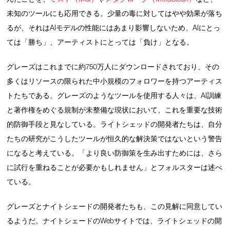
未知のツールにも応用できる。少量の毒に対してはやや効果が落ち
るが、それはAIモデルの性能にはあまり影響しないため、AIにとっ
ては「勝ち」、アーティストにとっては「負け」となる。
グレーズはこれまでに約750万人にダウンロードされており、その
多くはリソースの限られた中小規模のフォロワーを持つアーティス
トたちである。グレーズのようなツールを使用する人々は、AI訓練
と著作権をめぐる規制が未整備な現状において、これを重要な技術
的防御手段と見なしている。ライトシェッドの開発者たちは、自分
たちの研究がこうしたツールが恒久的な解決策ではないという警告
になると考えている。「より良い防御策を生み出すためには、さら
に試行を重ねることが必要かもしれません」とフォルスターは述べ
ている。
グレーズとナイトシェードの開発者たちも、この見解に同意してい
るようだ。ナイトシェードのWebサイトでは、ライトシェッドの開