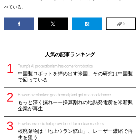
べている。
9
人気の記事ランキング
Trump’s AI protectionism has come for robotics
中国製ロボットを締め出す米国、その研究は中国製
で回っている
How an overlooked geothermal plant got a second chance
もっと深く掘れ——採算割れの地熱発電所を米新興
企業が再生
How lasers could help provide fuel for nuclear reactors
核廃棄物は「地上ウラン鉱山」、レーザー濃縮で再
生を狙う