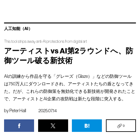
人工知能（AI）
This tool strips away anti-AI protections from digital art
アーティストvs AI第2ラウンドへ、防
御ツール破る新技術
AIの訓練から作品を守る「グレーズ（Glaze）」などの防御ツール
は750万人にダウンロードされ、アーティストたちの盾となってき
た。だが、これらの防御策を無効化できる新技術が開発されたこと
で、アーティストとAI企業の攻防戦は新たな段階に突入する。
by
Peter Hall
2025.07.14
9