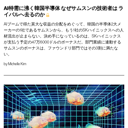
AI特需に沸く韓国半導体
なぜサムスンの技術者は
ラ
イバルへ去るのか
AIブームで得た莫大な収益の分配をめぐって、韓国の半導体2大メ
ーカーの1社であるサムスンから、もう1社のSKハイニックスへの人
材流出が止まらない。決め手になっているのは、SKハイニックス
が支払う予定の47万6000ドルのボーナスだ。部門業績に連動する
サムスンのボーナスは、ファウンドリ部門ではその3割に満たな
い。
by
Michelle Kim