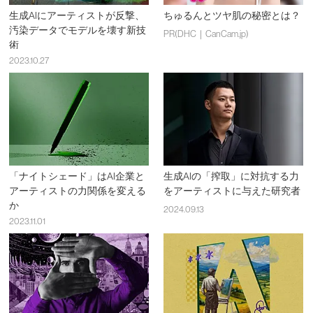
生成AIにアーティストが反撃、
ちゅるんとツヤ肌の秘密とは？
汚染データでモデルを壊す新技
PR(DHC｜CanCam.jp)
術
2023.10.27
「ナイトシェード」はAI企業と
生成AIの「搾取」に対抗する力
アーティストの力関係を変える
をアーティストに与えた研究者
か
2024.09.13
2023.11.01