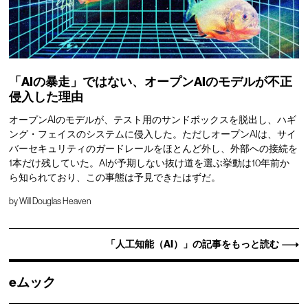
「AIの暴走」ではない、オープンAIのモデルが不正
侵入した理由
オープンAIのモデルが、テスト用のサンドボックスを脱出し、ハギ
ング・フェイスのシステムに侵入した。ただしオープンAIは、サイ
バーセキュリティのガードレールをほとんど外し、外部への接続を
1本だけ残していた。AIが予期しない抜け道を選ぶ挙動は10年前か
ら知られており、この事態は予見できたはずだ。
by
Will Douglas Heaven
「人工知能（AI）」の記事をもっと読む
eムック