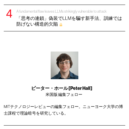
A fundamental flaw leaves LLMs strikingly vulnerable to attack
「思考の連鎖」偽装でLLMを騙す新手法、訓練では
防げない構造的欠陥
ピーター・ホール [Peter Hall]
米国版 編集フェロー
MITテクノロジーレビューの編集フェロー。ニューヨーク大学の博
士課程で理論暗号を研究している。