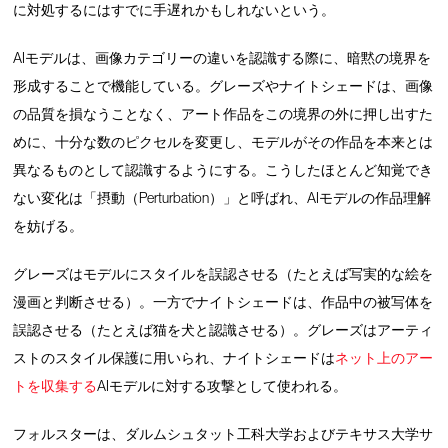
に対処するにはすでに手遅れかもしれないという。
AIモデルは、画像カテゴリーの違いを認識する際に、暗黙の境界を
形成することで機能している。グレーズやナイトシェードは、画像
の品質を損なうことなく、アート作品をこの境界の外に押し出すた
めに、十分な数のピクセルを変更し、モデルがその作品を本来とは
異なるものとして認識するようにする。こうしたほとんど知覚でき
ない変化は「摂動（Perturbation）」と呼ばれ、AIモデルの作品理解
を妨げる。
グレーズはモデルにスタイルを誤認させる（たとえば写実的な絵を
漫画と判断させる）。一方でナイトシェードは、作品中の被写体を
誤認させる（たとえば猫を犬と認識させる）。グレーズはアーティ
ストのスタイル保護に用いられ、ナイトシェードは
ネット上のアー
トを収集する
AIモデルに対する攻撃として使われる。
フォルスターは、ダルムシュタット工科大学およびテキサス大学サ