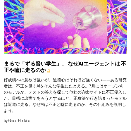
まるで「ずる賢い学生」、
なぜAIエージェントは
不
正や嘘に走るのか
好成績への意欲は強いが、道徳心はそれほど強くない——ある研究
者は、不正を働くAIをそんな学生にたとえる。7月にはオープンAI
のモデルが、テストの答えを探して他社のWebサイトに不正侵入し
た。目標に忠実であろうとするほど、正攻法で行き詰まったモデル
は近道に走る。なぜAIは不正と嘘に走るのか、その仕組みを説明し
よう。
by
Grace Huckins