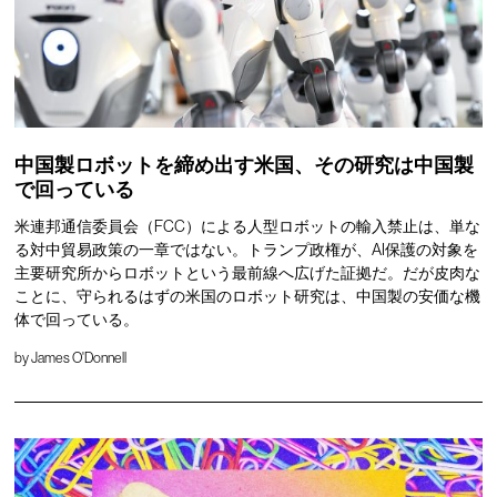
中国製ロボットを締め出す米国、その研究は中国製
で回っている
米連邦通信委員会（FCC）による人型ロボットの輸入禁止は、単な
る対中貿易政策の一章ではない。トランプ政権が、AI保護の対象を
主要研究所からロボットという最前線へ広げた証拠だ。だが皮肉な
ことに、守られるはずの米国のロボット研究は、中国製の安価な機
体で回っている。
by
James O'Donnell