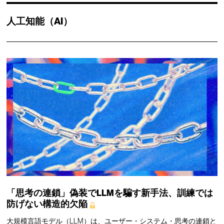
人工知能（AI）
「思考の連鎖」偽装でLLMを騙す新手法、訓練では
防げない構造的欠陥
大規模言語モデル（LLM）は、ユーザー・システム・思考の連鎖と