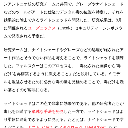
ンアントニオ校の研究チームと共同で、グレーズやナイトシェード
などのツールがアートに仕込むデジタル毒の位置を特定し、それを
効果的に除去できるライトシェッドを開発した。研究成果は、8月
に開催される
ユーズニックス
（Usenix）セキュリティ・シンポジウ
ムで発表される予定だ。
研究チームは、ナイトシェードやグレーズなどの処理が施されたア
ート作品とそうでない作品を与えることで、ライトシェッドを訓練
した。フォルスターはこのプロセスを、「毒化された画像から“毒
だけ”を再構築するように教えること」だと説明している。AIモデ
ルを混乱させるために必要な毒の量を見極めることで、毒だけを洗
い落とすのが容易になる。
ライトシェッドはこの点で非常に効果的である。他の研究者たちが
毒化を回避する
単純な手法を発見
した一方で、ライトシェッドはよ
り柔軟に適応できるように見える。たとえば、ナイトシェードで学
んだことを、
ミスト（Mist）
や
メタクローク（MetaCloak）
など、