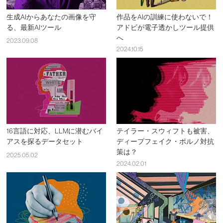
生成AIからあなたの画像を守
作品をAIの訓練に使わないで！
る、最新AIツール
アドビが電子透かしツール提供
へ
2023.09.08
2024.10.15
16言語に対応、LLMに潜むバイ
テイラー・スウィフトも被害、
アスを探るデータセット
ディープフェイク・ポルノ対抗
策は？
2025.05.02
2024.02.01