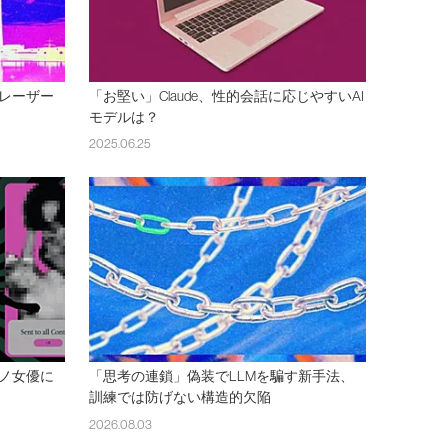
レーザー
「お堅い」Claude、性的会話に応じやすいAI
モデルは？
2025.06.25
ノ女優に
「思考の連鎖」偽装でLLMを騙す新手法、
訓練では防げない構造的欠陥
2026.08.03