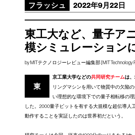
フラッシュ
2022年9月22日
東工大など、量子ア
模シミュレーション
by
MITテクノロジーレビュー編集部 [MIT Technology Rev
京工業大学などの
共同研究チーム
は、
東
リングマシンを用いて物質中の欠陥の
い理想的な環境下での量子相転移の理
した。2000量子ビットを有する大規模な超伝導
動作することを実証したのは世界初だという。
研究チームは今回、従来の1000分の一にあたる1ナ