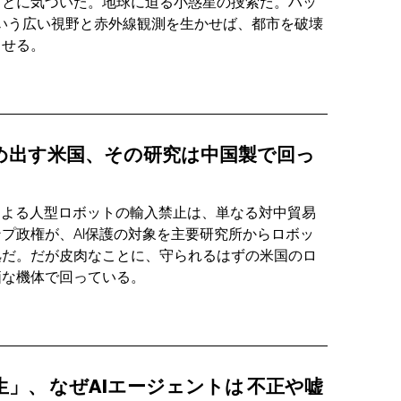
ことに気づいた。地球に迫る小惑星の捜索だ。ハッ
という広い視野と赤外線観測を生かせば、都市を破壊
出せる。
め出す米国、その研究は中国製で回っ
による人型ロボットの輸入禁止は、単なる対中貿易
プ政権が、AI保護の対象を主要研究所からロボッ
拠だ。だが皮肉なことに、守られるはずの米国のロ
価な機体で回っている。
生」、
なぜAIエージェントは
不正や嘘