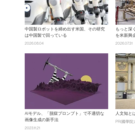
中国製ロボットを締め出す米国、その研究
もっと深
は中国製で回っている
を米新興
2026.08.04
2026.07.31
AIモデル、「脱獄プロンプト」で不適切な
人文知と
画像生成の新手法
PR(國學院
2023.11.21