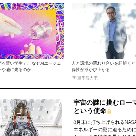
る賢い学生」、 なぜAIエージェ
人と環境の関わり合いを紐解くと
正や嘘に走るのか
係性が浮かび上がる
PR(國學院大學)
宇宙の謎に挑むロー
という使命
8月末に打ち上げられるNA
エネルギーの謎に迫るため