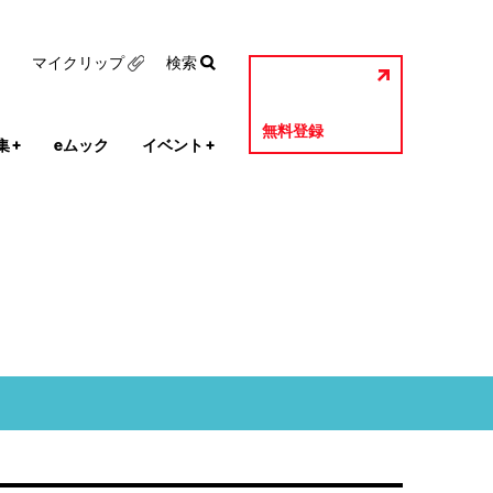
マイクリップ
検索
無料登録
集
+
eムック
イベント
+