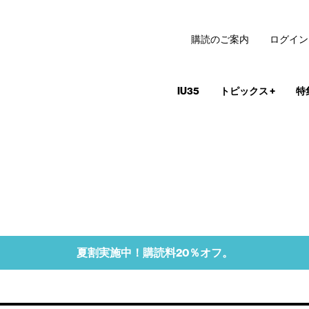
購読のご案内
ログイン
IU35
トピックス
+
特
夏割実施中！購読料20％オフ。