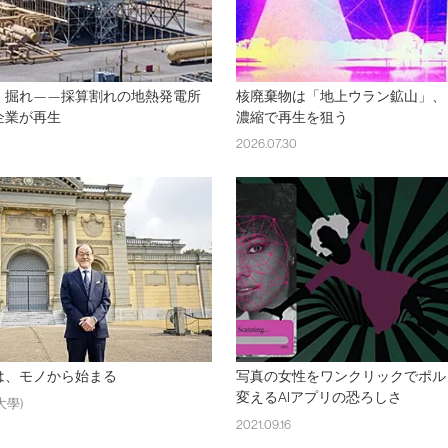
く掘れ——採算割れの地熱発電所
核廃棄物は「地上ウラン鉱山」、
企業が再生
濃縮で再生を狙う
2026.07.30
は、モノから始まる
写真の女性をワンクリックでポル
変えるAIアプリの恐ろしさ
大學)
2021.09.16