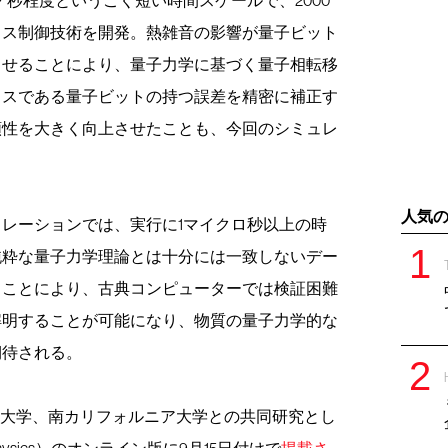
イス制御技術を開発。熱雑音の影響が量子ビット
らせることにより、量子力学に基づく量子相転移
イスである量子ビットの持つ誤差を精密に補正す
頼性を大きく向上させたことも、今回のシミュレ
人気
レーションでは、実行に1マイクロ秒以上の時
純粋な量子力学理論とは十分には一致しないデー
ることにより、古典コンピューターでは検証困難
解明することが可能になり、物質の量子力学的な
期待される。
医科大学、南カリフォルニア大学との共同研究とし
ysics）のオンライン版に9月15日付けで
掲載さ