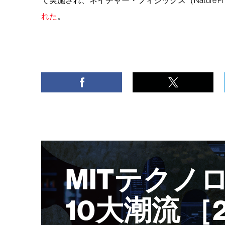
れた
。
MITテクノ
10大潮流 ［