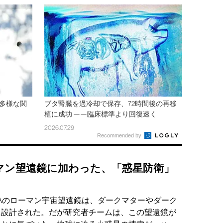
多様な関
ブタ腎臓を過冷却で保存、72時間後の再移
植に成功 ——臨床標準より回復速く
2026.07.29
Recommended by
マン望遠鏡に加わった、「惑星防衛」
SAのローマン宇宙望遠鏡は、ダークマターやダーク
に設計された。だが研究者チームは、この望遠鏡が