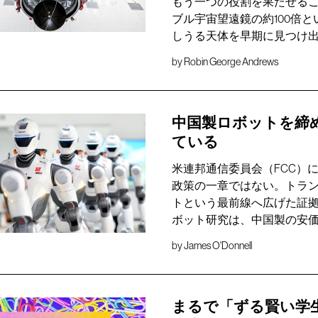
もう一つの役割を果たせる
ブル宇宙望遠鏡の約100倍
しうる天体を早期に見つけ
by
Robin George Andrews
中国製ロボットを締
ている
米連邦通信委員会（FCC）
政策の一章ではない。トラン
トという最前線へ広げた証
ボット研究は、中国製の安
by
James O'Donnell
まるで「ずる賢い学