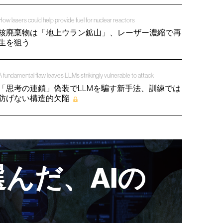
How lasers could help provide fuel for nuclear reactors
核廃棄物は「地上ウラン鉱山」、レーザー濃縮で再
生を狙う
A fundamental flaw leaves LLMs strikingly vulnerable to attack
「思考の連鎖」偽装でLLMを騙す新手法、訓練では
防げない構造的欠陥
んだ、AIの