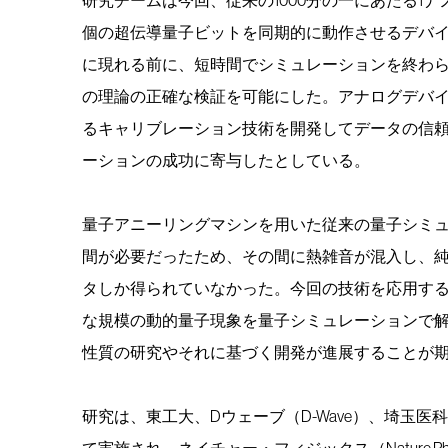
個の超伝導量子ビットを同期的に動作させるデバ
に現れる前に、短時間でシミュレーションを終わ
の理論の正確な検証を可能にした。アナログデバ
るキャリブレーション技術を開発してデータの信
ーションの成功に寄与したとしている。
量子アニーリングマシンを用いた従来の量子シミュ
間が必要だったため、その間に熱雑音が混入し、
タしか得られていなかった。今回の技術を応用す
な規模の動的量子現象を量子シミュレーションで
性質の研究やそれに基づく開発が進展することが
研究は、東工大、Dウェーブ（D-Wave）、埼玉
て実施され、ネイチャー・フィジックス（Nature Ph