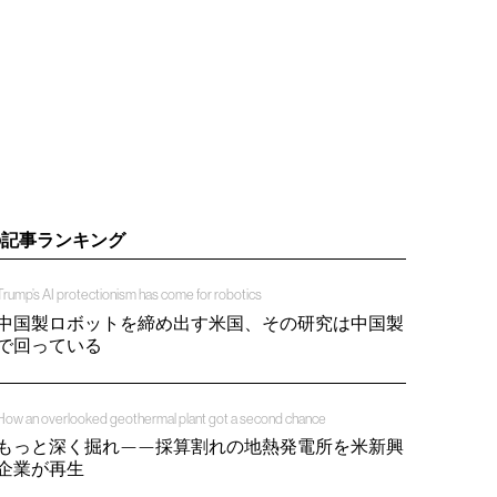
の記事ランキング
Trump’s AI protectionism has come for robotics
中国製ロボットを締め出す米国、その研究は中国製
で回っている
How an overlooked geothermal plant got a second chance
もっと深く掘れ——採算割れの地熱発電所を米新興
企業が再生