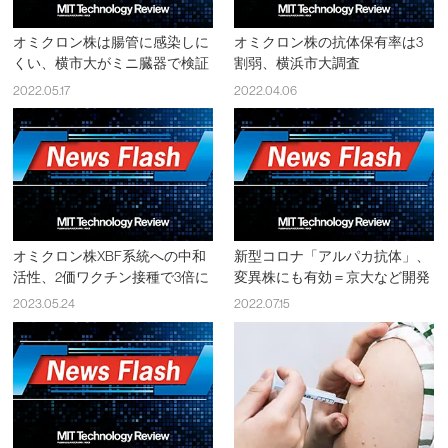
オミクロン株は腸管に感染しに
オミクロン株の抗体保有率は3
くい、横市大がミニ臓器で検証
割弱、横浜市大調査
2022.05.17
2022.04.06
オミクロン株XBF系統への中和
新型コロナ「アルパカ抗体」、
活性、2価ワクチン接種で3倍に
変異株にも有効＝京大など開発
2023.05.24
2022.07.15