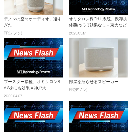
デノンの空間オーディオ、凄す
オミクロン株CH.1.1系統、既存抗
ぎた
体薬はほぼ効果なし＝東大など
PR(デノン)
2023.03.17
ブースター接種、オミクロンB
部屋を沼らせるスピーカー
A.2株にも効果＝神戸大
PR(デノン)
2022.04.07