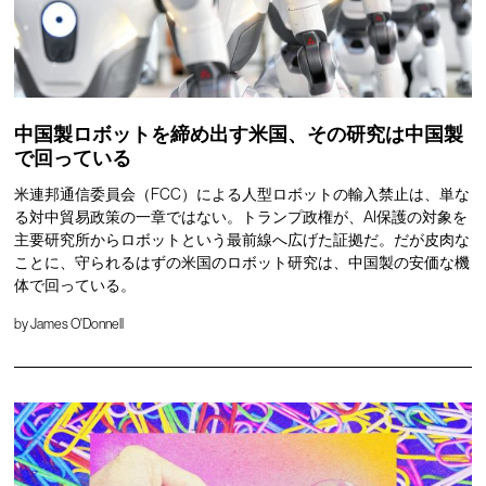
中国製ロボットを締め出す米国、その研究は中国製
で回っている
米連邦通信委員会（FCC）による人型ロボットの輸入禁止は、単な
る対中貿易政策の一章ではない。トランプ政権が、AI保護の対象を
主要研究所からロボットという最前線へ広げた証拠だ。だが皮肉な
ことに、守られるはずの米国のロボット研究は、中国製の安価な機
体で回っている。
by
James O'Donnell