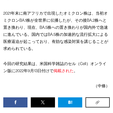
2021年末に南アフリカで出現したオミクロン株は、当初オ
ミクロンBA.1株が全世界に伝播したが、その後BA.2株へと
置き換わり、現在、BA.5株への置き換わりが国内外で急速
に進んでいる。国内ではBA.5株の加速的な流行拡大による
医療逼迫が起こっており、有効な感染対策を講じることが
求められている。
今回の研究結果は、米国科学雑誌のセル（Cell）オンライ
ン版に2022年9月13日付けで
掲載された
。
（中條）