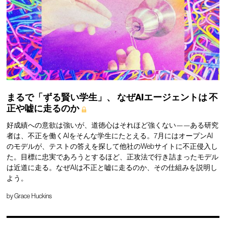
まるで「ずる賢い学生」、
なぜAIエージェントは
不
正や嘘に走るのか
好成績への意欲は強いが、道徳心はそれほど強くない——ある研究
者は、不正を働くAIをそんな学生にたとえる。7月にはオープンAI
のモデルが、テストの答えを探して他社のWebサイトに不正侵入し
た。目標に忠実であろうとするほど、正攻法で行き詰まったモデル
は近道に走る。なぜAIは不正と嘘に走るのか、その仕組みを説明し
よう。
by
Grace Huckins