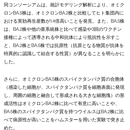
同コンソーシアムは、統計モデリング解析により、オミク
ロンBA.5株は、オミクロンBA.2株と比較してヒト集団内に
おける実効再生産数が1.4倍高いことを発見。また、BA.5株
は、BA.2株や他の亜系統株と比べて感染や3回のワクチン
接種によって誘導される中和抗体により抵抗性を示すこ
と、BA.2株とBA.5株では抗原性（抗原となる物質が抗体を
特異的に認識して結合する性質）が異なることを明らかに
した。
さらに、オミクロンBA.5株のスパイクタンパク質の合胞体
（感染した細胞が、スパイクタンパク質を細胞表面に発現
し、周囲の細胞と融合して形成される大きな細胞塊）の形
成活性はオミクロンBA.2株に比べて有意に高いことや、
BA.5株のスパイクタンパク質を持つウイルスはBA.2株に比
べて病原性が高いことをハムスターを用いた実験で突き止
めた。