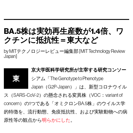
BA.5株は実効再生産数が1.4倍、ワ
クチンに抵抗性＝東大など
by
MITテクノロジーレビュー編集部 [MIT Technology Review
Japan]
京大学医科学研究所が主宰する研究コンソー
東
シアム「The Genotype to Phenotype
Japan（G2P-Japan）」は、新型コロナウイル
ス（SARS-CoV-2）の懸念される変異株（VOC：variant of
concern）の1つである「オミクロンBA.5株」のウイルス学
的特徴を、流行動態、免疫抵抗性、および実験動物への病
原性等の観点から
明らかにした
。