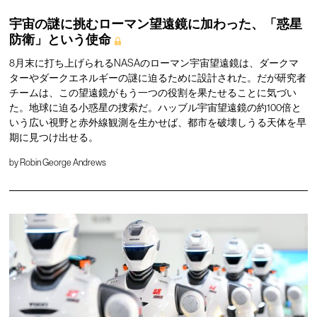
宇宙の謎に挑むローマン望遠鏡に加わった、「惑星
防衛」という使命
8月末に打ち上げられるNASAのローマン宇宙望遠鏡は、ダークマ
ターやダークエネルギーの謎に迫るために設計された。だが研究者
チームは、この望遠鏡がもう一つの役割を果たせることに気づい
た。地球に迫る小惑星の捜索だ。ハッブル宇宙望遠鏡の約100倍と
いう広い視野と赤外線観測を生かせば、都市を破壊しうる天体を早
期に見つけ出せる。
by
Robin George Andrews