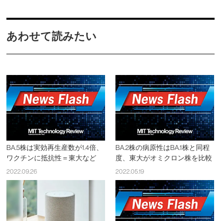
あわせて読みたい
BA.5株は実効再生産数が1.4倍、
BA.2株の病原性はBA.1株と同程
ワクチンに抵抗性＝東大など
度、東大がオミクロン株を比較
2022.09.26
2022.05.19