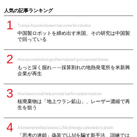
人気の記事ランキング
Trump’s AI protectionism has come for robotics
中国製ロボットを締め出す米国、その研究は中国製
で回っている
How an overlooked geothermal plant got a second chance
もっと深く掘れ——採算割れの地熱発電所を米新興
企業が再生
How lasers could help provide fuel for nuclear reactors
核廃棄物は「地上ウラン鉱山」、レーザー濃縮で再
生を狙う
A fundamental flaw leaves LLMs strikingly vulnerable to attack
「思考の連鎖」偽装でLLMを騙す新手法、訓練では