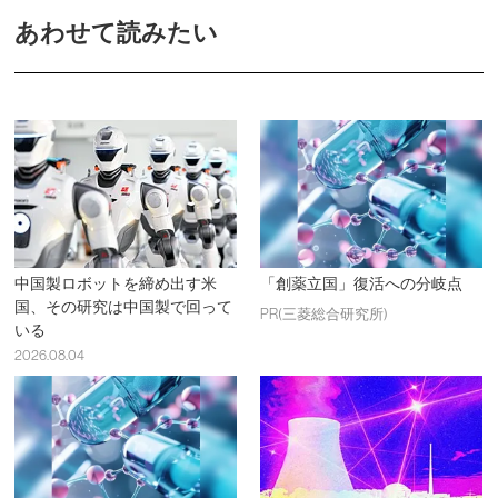
あわせて読みたい
中国製ロボットを締め出す米
「創薬立国」復活への分岐点
国、その研究は中国製で回って
PR(三菱総合研究所)
いる
2026.08.04