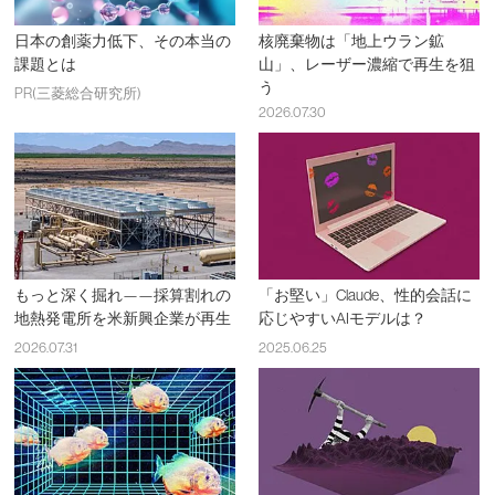
日本の創薬力低下、その本当の
核廃棄物は「地上ウラン鉱
課題とは
山」、レーザー濃縮で再生を狙
う
PR(三菱総合研究所)
2026.07.30
もっと深く掘れ——採算割れの
「お堅い」Claude、性的会話に
地熱発電所を米新興企業が再生
応じやすいAIモデルは？
2026.07.31
2025.06.25