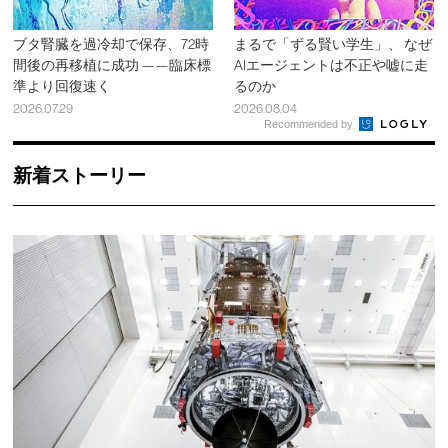
ブタ腎臓を過冷却で保存、72時
まるで「ずる賢い学生」、 なぜ
間後の再移植に成功 ——臨床標
AIエージェントは不正や嘘に走
準より回復速く
るのか
2026.07.29
2026.08.04
Recommended by
新着ストーリー