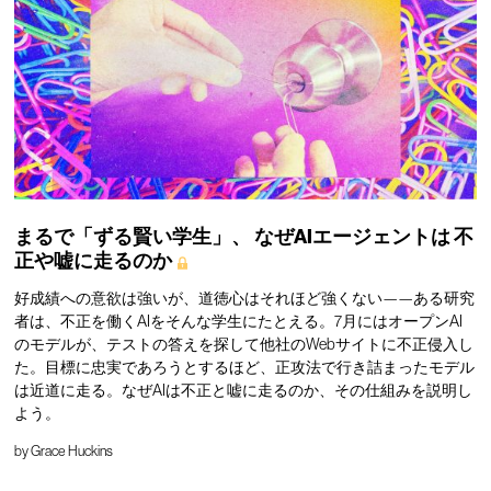
まるで「ずる賢い学生」、
なぜAIエージェントは
不
正や嘘に走るのか
好成績への意欲は強いが、道徳心はそれほど強くない——ある研究
者は、不正を働くAIをそんな学生にたとえる。7月にはオープンAI
のモデルが、テストの答えを探して他社のWebサイトに不正侵入し
た。目標に忠実であろうとするほど、正攻法で行き詰まったモデル
は近道に走る。なぜAIは不正と嘘に走るのか、その仕組みを説明し
よう。
by
Grace Huckins