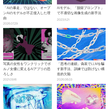
「AIの暴走」ではない、オープ
AIモデル、「脱獄プロンプト」
ンAIのモデルが不正侵入した理
で不適切な画像生成の新手法
由
2023.11.21
2026.07.29
写真の女性をワンクリックでポ
「思考の連鎖」偽装でLLMを騙
ルノ女優に変えるAIアプリの恐
す新手法、訓練では防げない構
ろしさ
造的欠陥
2021.09.16
2026.08.03