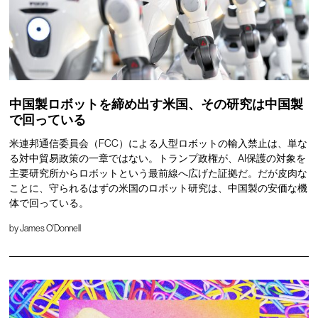
中国製ロボットを締め出す米国、その研究は中国製
で回っている
米連邦通信委員会（FCC）による人型ロボットの輸入禁止は、単な
る対中貿易政策の一章ではない。トランプ政権が、AI保護の対象を
主要研究所からロボットという最前線へ広げた証拠だ。だが皮肉な
ことに、守られるはずの米国のロボット研究は、中国製の安価な機
体で回っている。
by
James O'Donnell