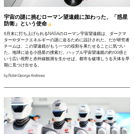
宇宙の謎に挑むローマン望遠鏡に加わった、「惑星
防衛」という使命
8月末に打ち上げられるNASAのローマン宇宙望遠鏡は、ダークマ
ターやダークエネルギーの謎に迫るために設計された。だが研究者
チームは、この望遠鏡がもう一つの役割を果たせることに気づい
た。地球に迫る小惑星の捜索だ。ハッブル宇宙望遠鏡の約100倍と
いう広い視野と赤外線観測を生かせば、都市を破壊しうる天体を早
期に見つけ出せる。
by
Robin George Andrews