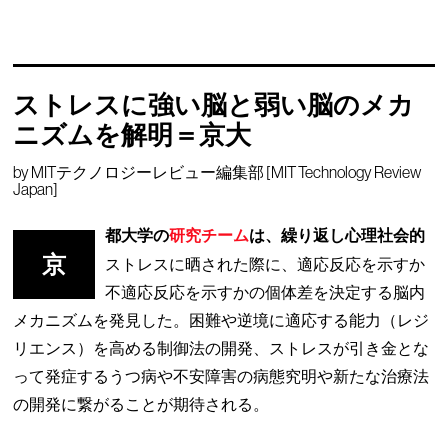
ストレスに強い脳と弱い脳のメカ
ニズムを解明＝京大
by
MITテクノロジーレビュー編集部 [MIT Technology Review
Japan]
都大学の
研究チーム
は、繰り返し心理社会的
京
ストレスに晒された際に、適応反応を示すか
不適応反応を示すかの個体差を決定する脳内
メカニズムを発見した。困難や逆境に適応する能力（レジ
リエンス）を高める制御法の開発、ストレスが引き金とな
って発症するうつ病や不安障害の病態究明や新たな治療法
の開発に繋がることが期待される。