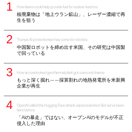
How lasers could help provide fuel for nuclear reactors
核廃棄物は「地上ウラン鉱山」、レーザー濃縮で再
生を狙う
Trump’s AI protectionism has come for robotics
中国製ロボットを締め出す米国、その研究は中国製
で回っている
How an overlooked geothermal plant got a second chance
もっと深く掘れ——採算割れの地熱発電所を米新興
企業が再生
OpenAI called the Hugging Face attack unprecedented. But we’ve been
here before.
「AIの暴走」ではない、オープンAIのモデルが不正
侵入した理由