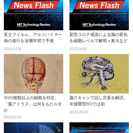
富士フイルム、アルツハイマー
新型コロナ感染による脳の変化
病の進行を深層学習で予測
を細胞レベルで解明＝東大など
2022.04.18
2022.04.12
3000種類以上の細胞を特定、
脳スキャンで話し言葉を解読、
「脳アトラス」は何をもたらす
非侵襲型BCIでは初
か
2023.05.03
2023.10.24