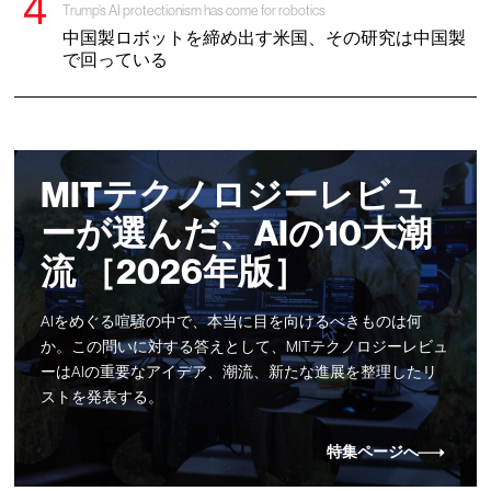
Trump’s AI protectionism has come for robotics
中国製ロボットを締め出す米国、その研究は中国製
で回っている
MITテクノロジーレビュ
ーが選んだ、AIの10大潮
流 ［2026年版］
AIをめぐる喧騒の中で、本当に目を向けるべきものは何
か。この問いに対する答えとして、MITテクノロジーレビュ
ーはAIの重要なアイデア、潮流、新たな進展を整理したリ
ストを発表する。
特集ページへ