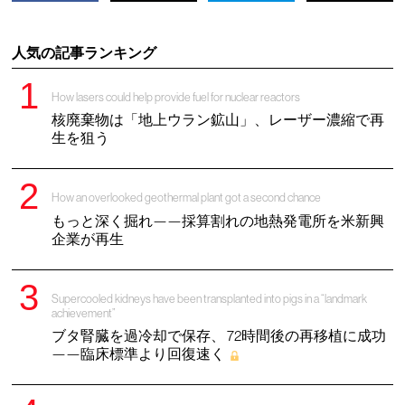
人気の記事ランキング
How lasers could help provide fuel for nuclear reactors
核廃棄物は「地上ウラン鉱山」、レーザー濃縮で再
生を狙う
How an overlooked geothermal plant got a second chance
もっと深く掘れ——採算割れの地熱発電所を米新興
企業が再生
Supercooled kidneys have been transplanted into pigs in a “landmark
achievement”
ブタ腎臓を過冷却で保存、 72時間後の再移植に成功
——臨床標準より回復速く