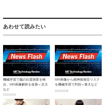
あわせて読みたい
機械学習で脳の白質病変を検
MRI画像から精神病発症リスク
出、MRI画像解析を改善＝京大
を機械学習で判別＝東大など
など
2024.02.16
2023.10.10