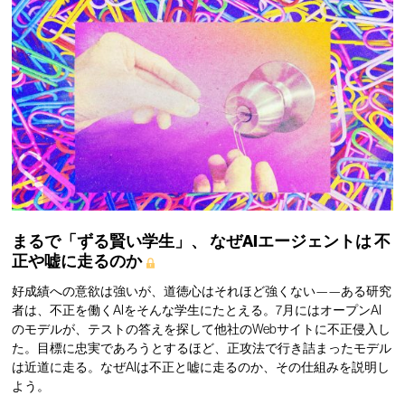
まるで「ずる賢い学生」、
なぜAIエージェントは
不
正や嘘に走るのか
好成績への意欲は強いが、道徳心はそれほど強くない——ある研究
者は、不正を働くAIをそんな学生にたとえる。7月にはオープンAI
のモデルが、テストの答えを探して他社のWebサイトに不正侵入し
た。目標に忠実であろうとするほど、正攻法で行き詰まったモデル
は近道に走る。なぜAIは不正と嘘に走るのか、その仕組みを説明し
よう。