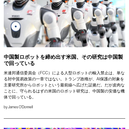
中国製ロボットを締め出す米国、その研究は中国製
で回っている
米連邦通信委員会（FCC）による人型ロボットの輸入禁止は、単な
る対中貿易政策の一章ではない。トランプ政権が、AI保護の対象を
主要研究所からロボットという最前線へ広げた証拠だ。だが皮肉な
ことに、守られるはずの米国のロボット研究は、中国製の安価な機
体で回っている。
by
James O'Donnell