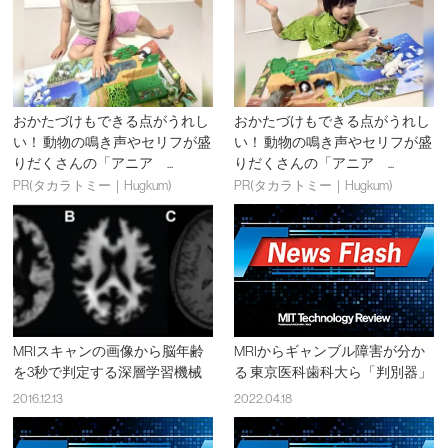
おかたづけもできる点がうれし
おかたづけもできる点がうれし
い！ 動物の鳴き声やセリフが盛
い！ 動物の鳴き声やセリフが盛
りだくさんの「アニア ...
りだくさんの「アニア ...
PR(タカラトミー｜Hugkum)
PR(タカラトミー｜Hugkum)
MRIスキャンの画像から脳年齢
MRIからギャンブル障害が分か
を3秒で判定する深層学習機械
る 東京医科歯科大ら「判別器」
2016.12.13
2022.04.18