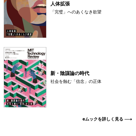
人体拡張
「完璧」へのあくなき欲望
新・陰謀論の時代
社会を蝕む「信念」の正体
eムックを詳しく見る