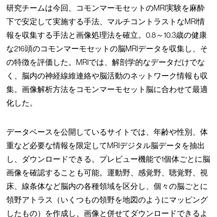
研究チームは今回、コモンマーモセットのMRI実験を麻酔
下で安定して実施する手法、マルチコントラストなMRI情
報を収集する手法と画像処理法を確立。0.8～10.3歳の健康
な216頭のコモンマーモセットの脳MRIデータを収集し、そ
の特徴を評価した。MRIでは、解剖学的なデータだけでな
く、脳内の神経線維連絡や脳活動のネットワーク情報も収
集。画像解析方法をコモンマーモセット脳に合わせて最適
化した。
データベースを公開しているサイトでは、年齢や性別、体
重など必要な情報を限定してMRIデジタル脳データを抽出
し、ダウンロードできる。プレビュー機能で1個体ごとに脳
画像を確認することも可能。運動野、感覚野、聴覚野、視
床、線条体など脳内の各種領域を区分し、個々の脳ごとに
領野アトラス（いくつもの領野を地図のようにマッピング
したもの）を作成し、画像と併せてダウンロードできるよ