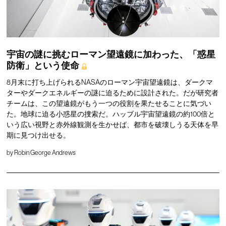
宇宙の謎に挑むローマン望遠鏡に加わった、「惑星
防衛」という使命
8月末に打ち上げられるNASAのローマン宇宙望遠鏡は、ダークマ
ターやダークエネルギーの謎に迫るために設計された。だが研究者
チームは、この望遠鏡がもう一つの役割を果たせることに気づい
た。地球に迫る小惑星の捜索だ。ハッブル宇宙望遠鏡の約100倍と
いう広い視野と赤外線観測を生かせば、都市を破壊しうる天体を早
期に見つけ出せる。
by
Robin George Andrews