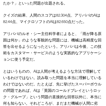
たか？」といった問題が出題される。
クイズの結果、人間のスコアは82.304点、アリババのAIは
82.44点、マイクロソフトのAIは82.650点だった。
アリババのルオ・シー主任科学者によると、「雨が降る原
因は何か」のような客観的な問題には、機械は高精度な回
答を出せるようになったという。アリババは今後、この技
術をカスタマー・サービスのような実践的なアプリケーシ
ョンに使う予定だ。
とはいうものの、AIは人間が考えるような方法で理解して
いるわけではない。読み取った問題を本当に理解している
わけではないのだ。たとえば、先に挙げたスーパーボウル
の問題であれば、AIは「英国のコールドプレイというロッ
ク・グループ」という問題の直接的な回答以外に、本当に
何も知らない。それどころが、まだまだ機械が人間に劣