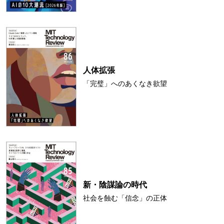
人体拡張
「完璧」へのあくなき欲望
新・陰謀論の時代
社会を蝕む「信念」の正体