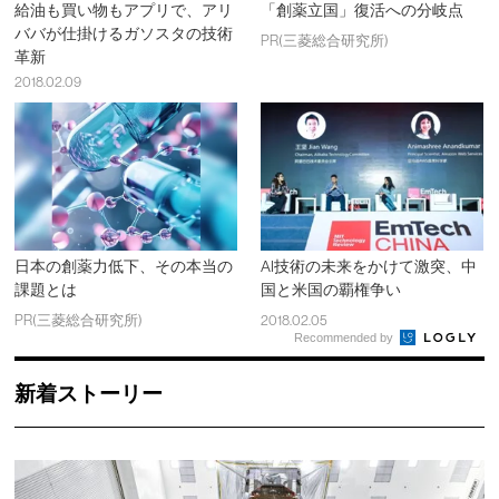
給油も買い物もアプリで、アリ
「創薬立国」復活への分岐点
ババが仕掛けるガソスタの技術
PR(三菱総合研究所)
革新
2018.02.09
日本の創薬力低下、その本当の
AI技術の未来をかけて激突、中
課題とは
国と米国の覇権争い
PR(三菱総合研究所)
2018.02.05
Recommended by
新着ストーリー