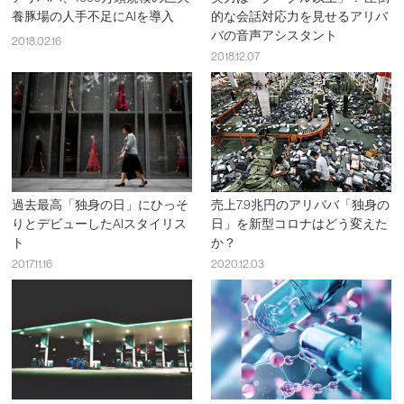
養豚場の人手不足にAIを導入
的な会話対応力を見せるアリバ
バの音声アシスタント
2018.02.16
2018.12.07
過去最高「独身の日」にひっそ
売上7.9兆円のアリババ「独身の
りとデビューしたAIスタイリス
日」を新型コロナはどう変えた
ト
か？
2017.11.16
2020.12.03