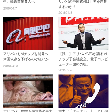
中、輸送事業参入へ
リババの中国式AIは世界を席巻
するのか？
2018.04.17
2018.04.13
アリババもAIチップを開発へ、
【独占】アリババCTOが語る AI
米国依存を下げるのが狙いか
チップ子会社設立、 量子コンピ
ューター開発の狙...
2018.04.23
2018.09.28
アリババ、1000万頭規模の巨大
実力は「グーグル以上」？ 圧倒