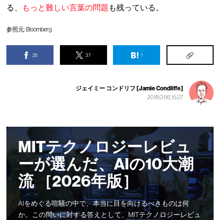
る、
もっと難しい言葉の問題
も残っている。
参照元:
Bloomberg
25
37
1
ジェイミー コンドリフ [Jamie Condliffe]
2018.01.16, 15:27
MITテクノロジーレビュ
ーが選んだ、AIの10大潮
流 ［2026年版］
AIをめぐる喧騒の中で、本当に目を向けるべきものは何
か。この問いに対する答えとして、MITテクノロジーレビュ