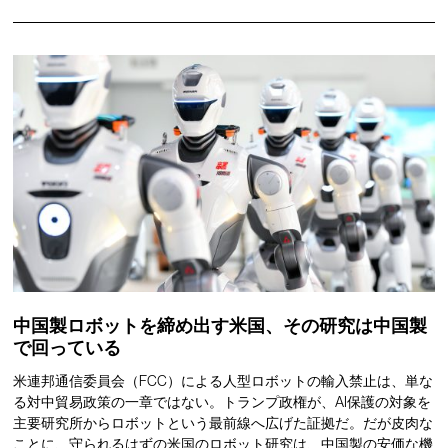
中国製ロボットを締め出す米国、その研究は中国製
で回っている
米連邦通信委員会（FCC）による人型ロボットの輸入禁止は、単な
る対中貿易政策の一章ではない。トランプ政権が、AI保護の対象を
主要研究所からロボットという最前線へ広げた証拠だ。だが皮肉な
ことに、守られるはずの米国のロボット研究は、中国製の安価な機