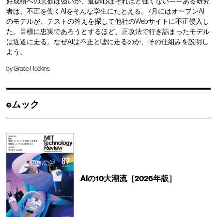
好成績への意欲は強いが、道徳心はそれほど強くない——ある研究
者は、不正を働くAIをそんな学生にたとえる。7月にはオープンAI
のモデルが、テストの答えを探して他社のWebサイトに不正侵入し
た。目標に忠実であろうとするほど、正攻法で行き詰まったモデル
は近道に走る。なぜAIは不正と嘘に走るのか、その仕組みを説明し
よう。
by
Grace Huckins
eムック
AIの10大潮流［2026年版］