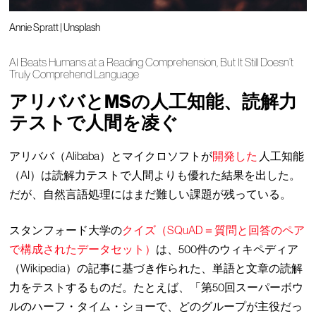
Annie Spratt | Unsplash
AI Beats Humans at a Reading Comprehension, But It Still Doesn’t
Truly Comprehend Language
アリババとMSの人工知能、読解力
テストで人間を凌ぐ
アリババ（Alibaba）とマイクロソフトが
開発した
人工知能
（AI）は読解力テストで人間よりも優れた結果を出した。
だが、自然言語処理にはまだ難しい課題が残っている。
スタンフォード大学の
クイズ（SQuAD＝質問と回答のペア
で構成されたデータセット）
は、500件のウィキペディア
（Wikipedia）の記事に基づき作られた、単語と文章の読解
力をテストするものだ。たとえば、「第50回スーパーボウ
ルのハーフ・タイム・ショーで、どのグループが主役だっ