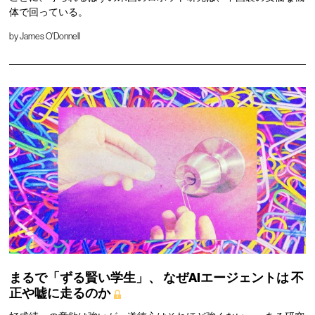
体で回っている。
by
James O'Donnell
まるで「ずる賢い学生」、
なぜAIエージェントは
不
正や嘘に走るのか