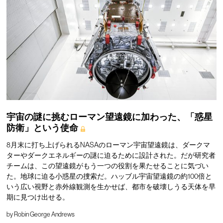
宇宙の謎に挑むローマン望遠鏡に加わった、「惑星
防衛」という使命
8月末に打ち上げられるNASAのローマン宇宙望遠鏡は、ダークマ
ターやダークエネルギーの謎に迫るために設計された。だが研究者
チームは、この望遠鏡がもう一つの役割を果たせることに気づい
た。地球に迫る小惑星の捜索だ。ハッブル宇宙望遠鏡の約100倍と
いう広い視野と赤外線観測を生かせば、都市を破壊しうる天体を早
期に見つけ出せる。
by
Robin George Andrews