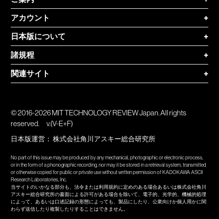
アカウント
+
日本版について
+
諸規程
+
関連サイト
+
© 2016-2026 MIT TECHNOLOGY REVIEW Japan. All rights
reserved.
v.(V-E+F)
日本版運営：
株式会社角川アスキー総合研究所
No part of this issue may be produced by any mechanical, photographic or electronic process,
or in the form of a phonographic recording, nor may it be stored in a retrieval system, transmitted
or otherwise copied for public or private use without written permission of KADOKAWA ASCII
Research Laboratories, Inc.
当サイトのいかなる部分も、法令または利用規約に定めのある場合あるいは株式会社角川
アスキー総合研究所の書面による許可がある場合を除いて、電子的、光学的、機械的処理
によって、あるいは口述記録の形態によっても、製品にしたり、公衆向けか個人用かに関
わらず送信したり複製したりすることはできません。