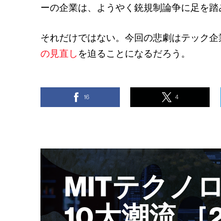
ーの企業は、ようやく銃規制論争に足を踏
それだけではない。今回の悲劇はテック企
の見直し
を迫ることになるだろう。
16
4
MITテクノ
10大潮流 ［