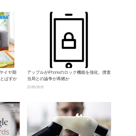
ヤイヤ期
アップルがiPhoneのロック機能を強化、捜査
ことばずか
当局との論争が再燃か
2018.06.15