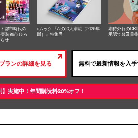
スト都市時代の
eムック 『AIの10大潮流［2026年
期待外れのCRI
会実装都市 ひろ
版］』特集号
承認で普及目
知らせ
プランの詳細を見る
無料で最新情報を入手
割】実施中！年間購読料20%オフ！