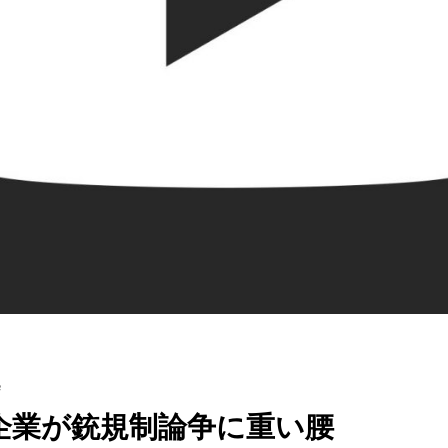
e
ク企業が銃規制論争に重い腰