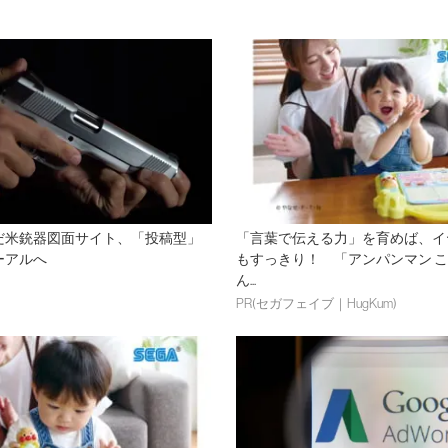
だ米銃器図面サイト、「投稿型」
「言葉で伝える力」を育めば、イ
ーアルへ
もすっきり！ 「アンパンマン 
ん...
PR(セガフェイブ｜HugKum)