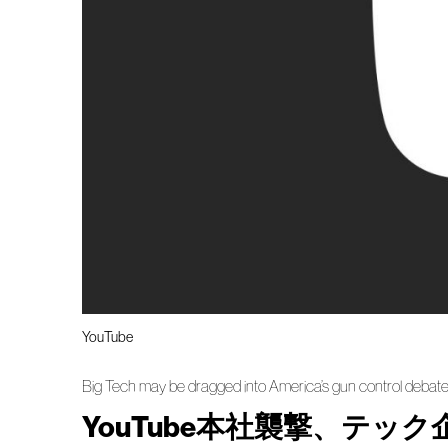
YouTube
Big Tech may be dragged into America’s gun control debat
YouTube本社襲撃、テッ