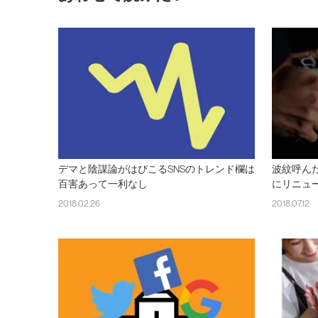
デマと陰謀論がはびこるSNSのトレンド欄は
波紋呼ん
百害あって一利なし
にリニュ
2018.02.26
2018.07.12