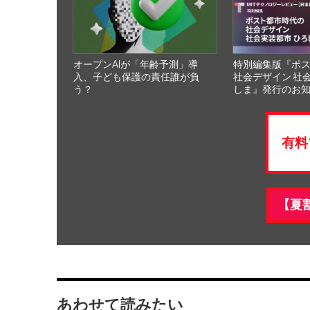
オープンAIが「年齢予測」導
特別編集版『ポ
入、子ども保護の責任誰が負
社会デザイン 社
う？
しま』発行のお
有料
【夏
あわせて読みたい