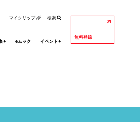
マイクリップ
検索
無料登録
集
+
eムック
イベント
+