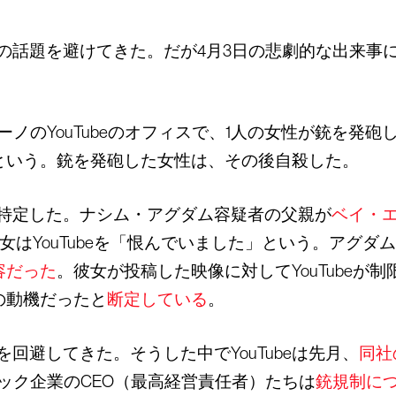
の話題を避けてきた。だが4月3日の悲劇的な出来事
ノのYouTubeのオフィスで、1人の女性が銃を発砲
るという。銃を発砲した女性は、その後自殺した。
特定した。ナシム・アグダム容疑者の父親が
ベイ・エ
女はYouTubeを「恨んでいました」という。アグ
容だった
。彼女が投稿した映像に対してYouTubeが
行の動機だったと
断定している
。
回避してきた。そうした中でYouTubeは先月、
同社
ック企業のCEO（最高経営責任者）たちは
銃規制に