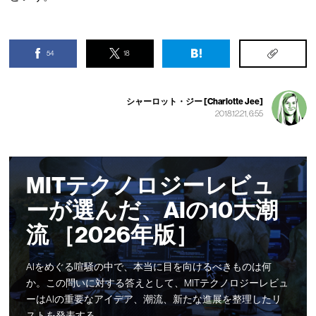
54
18
シャーロット・ジー [Charlotte Jee]
2018.12.21, 6:55
MITテクノロジーレビュ
ーが選んだ、AIの10大潮
流 ［2026年版］
AIをめぐる喧騒の中で、本当に目を向けるべきものは何
か。この問いに対する答えとして、MITテクノロジーレビュ
ーはAIの重要なアイデア、潮流、新たな進展を整理したリ
ストを発表する。