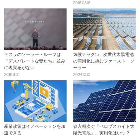
2016.08.18
テスラのソーラー・ルーフは
気候テック15：次世代太陽電池
『デスパレートな妻たち』並み
の商用化に挑むファースト・ソ
に現実感がない
ーラー
2016.11.01
2024.10.10
産業政策はイノベーションを加
参入相次ぐ「ペロブスカイト太
速できる
陽光電池」、実用化はいつ？