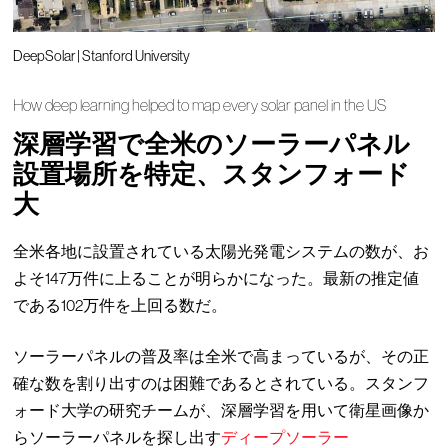
DeepSolar | Stanford University
How deep learning helped to map every solar panel in the US
深層学習で全米のソーラーパネル
設置場所を特定、スタンフォード
大
全米各地に設置されている太陽光発電システムの数が、お
よそ147万件に上ることが明らかになった。最新の推定値
である102万件を上回る数だ。
ソーラーパネルの普及率は全米で高まっているが、その正
確な数を割り出すのは困難であるとされている。スタンフ
ォード大学の研究チームが、深層学習を用いて衛星画像か
らソーラーパネルを探し出す
ディープソーラー