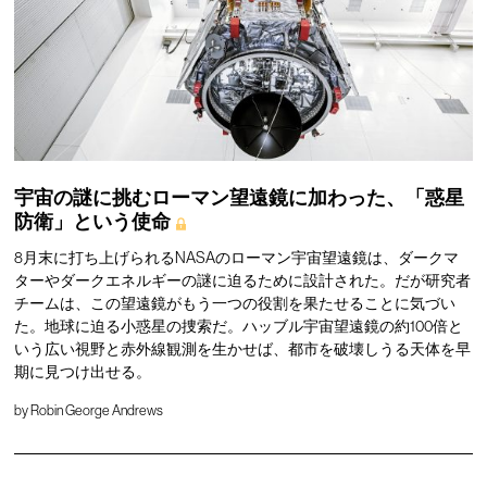
宇宙の謎に挑むローマン望遠鏡に加わった、「惑星
防衛」という使命
8月末に打ち上げられるNASAのローマン宇宙望遠鏡は、ダークマ
ターやダークエネルギーの謎に迫るために設計された。だが研究者
チームは、この望遠鏡がもう一つの役割を果たせることに気づい
た。地球に迫る小惑星の捜索だ。ハッブル宇宙望遠鏡の約100倍と
いう広い視野と赤外線観測を生かせば、都市を破壊しうる天体を早
期に見つけ出せる。
by
Robin George Andrews