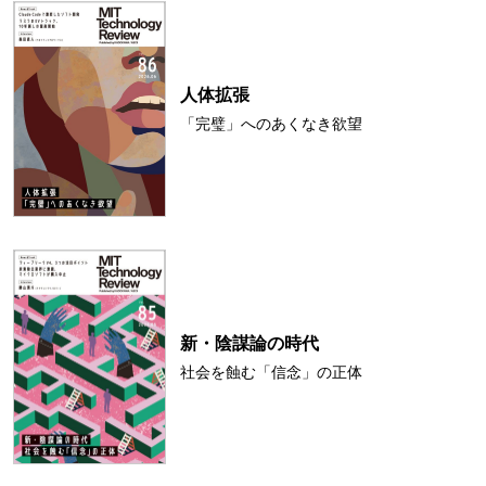
人体拡張
「完璧」へのあくなき欲望
新・陰謀論の時代
社会を蝕む「信念」の正体