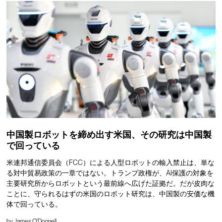
中国製ロボットを締め出す米国、その研究は中国製
で回っている
米連邦通信委員会（FCC）による人型ロボットの輸入禁止は、単な
る対中貿易政策の一章ではない。トランプ政権が、AI保護の対象を
主要研究所からロボットという最前線へ広げた証拠だ。だが皮肉な
ことに、守られるはずの米国のロボット研究は、中国製の安価な機
体で回っている。
by
James O'Donnell