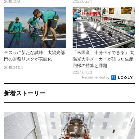
2016.10.19
2022.05.24
テスラに新たな試練、太陽光部
「米国産、十分ペイできる」 太
門の財務リスクが表面化
陽光大手メーカーが語った生産
回帰の勝算と課題
2018.04.08
2024.04.26
Recommended by
新着ストーリー