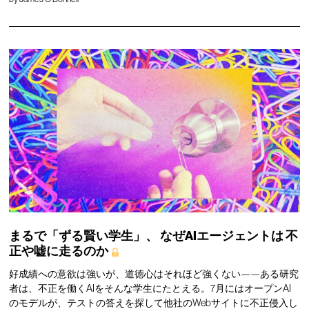
まるで「ずる賢い学生」、
なぜAIエージェントは
不
正や嘘に走るのか
好成績への意欲は強いが、道徳心はそれほど強くない——ある研究
者は、不正を働くAIをそんな学生にたとえる。7月にはオープンAI
のモデルが、テストの答えを探して他社のWebサイトに不正侵入し