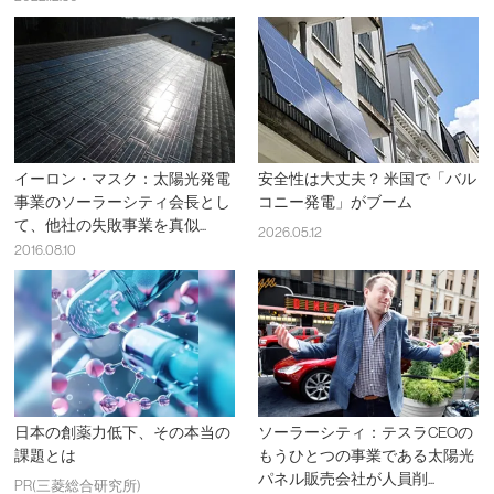
イーロン・マスク：太陽光発電
安全性は大丈夫？ 米国で「バル
事業のソーラーシティ会長とし
コニー発電」がブーム
て、他社の失敗事業を真似...
2026.05.12
2016.08.10
日本の創薬力低下、その本当の
ソーラーシティ：テスラCEOの
課題とは
もうひとつの事業である太陽光
パネル販売会社が人員削...
PR(三菱総合研究所)