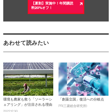
【夏割】実施中！年間購読
料20%オフ！
あわせて読みたい
環境も農家も救う「ソーラーシ
「創薬立国」復活への分岐点
ェアリング」が注目される理由
PR(三菱総合研究所)
2022.12.30