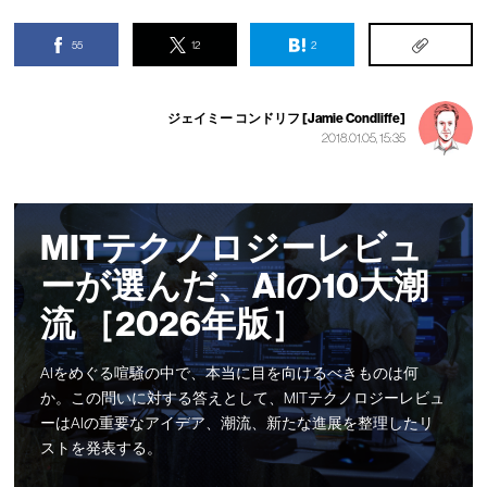
55
12
2
ジェイミー コンドリフ [Jamie Condliffe]
2018.01.05, 15:35
MITテクノロジーレビュ
ーが選んだ、AIの10大潮
流 ［2026年版］
AIをめぐる喧騒の中で、本当に目を向けるべきものは何
か。この問いに対する答えとして、MITテクノロジーレビュ
ーはAIの重要なアイデア、潮流、新たな進展を整理したリ
ストを発表する。