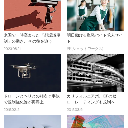
米国で一時高まった 「顔認識規
明日働ける単発バイト求人サイ
制」の動き、 その後を追う
ト
2023.08.21
PR(ショットワークス)
ドローンとヘリとの相次ぐ事故
カリフォルニア州、ISPのゼ
で規制強化論が再浮上
ロ・レーティングも規制へ
2018.02.18
2018.03.16