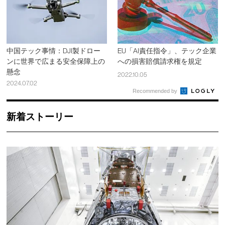
中国テック事情：DJI製ドロー
EU「AI責任指令」、テック企業
ンに世界で広まる安全保障上の
への損害賠償請求権を規定
懸念
2022.10.05
2024.07.02
Recommended by
新着ストーリー