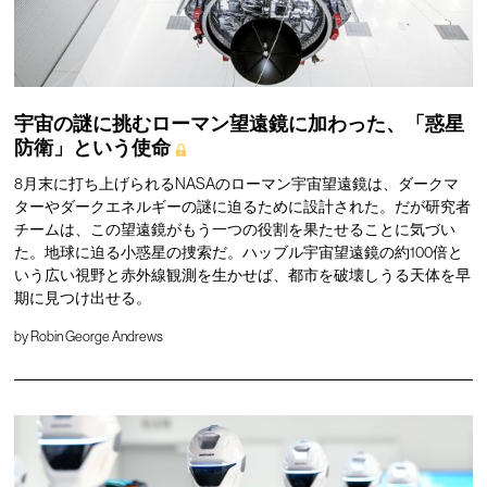
宇宙の謎に挑むローマン望遠鏡に加わった、「惑星
防衛」という使命
8月末に打ち上げられるNASAのローマン宇宙望遠鏡は、ダークマ
ターやダークエネルギーの謎に迫るために設計された。だが研究者
チームは、この望遠鏡がもう一つの役割を果たせることに気づい
た。地球に迫る小惑星の捜索だ。ハッブル宇宙望遠鏡の約100倍と
いう広い視野と赤外線観測を生かせば、都市を破壊しうる天体を早
期に見つけ出せる。
by
Robin George Andrews