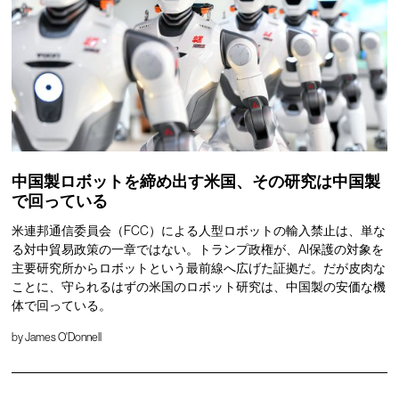
中国製ロボットを締め出す米国、その研究は中国製
で回っている
米連邦通信委員会（FCC）による人型ロボットの輸入禁止は、単な
る対中貿易政策の一章ではない。トランプ政権が、AI保護の対象を
主要研究所からロボットという最前線へ広げた証拠だ。だが皮肉な
ことに、守られるはずの米国のロボット研究は、中国製の安価な機
体で回っている。
by
James O'Donnell