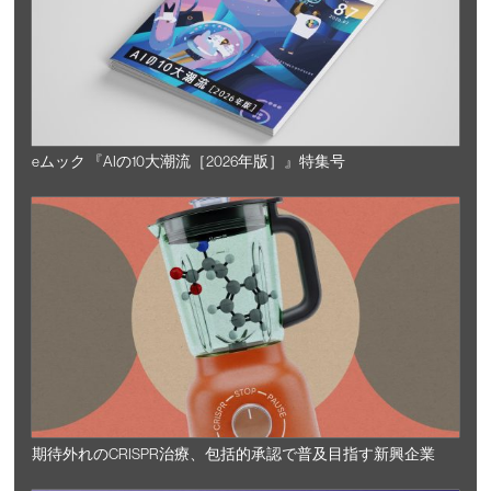
eムック 『AIの10大潮流［2026年版］』特集号
期待外れのCRISPR治療、包括的承認で普及目指す新興企業