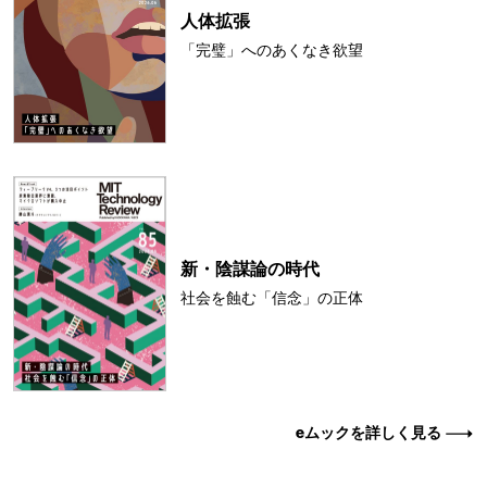
人体拡張
「完璧」へのあくなき欲望
新・陰謀論の時代
社会を蝕む「信念」の正体
eムックを詳しく見る