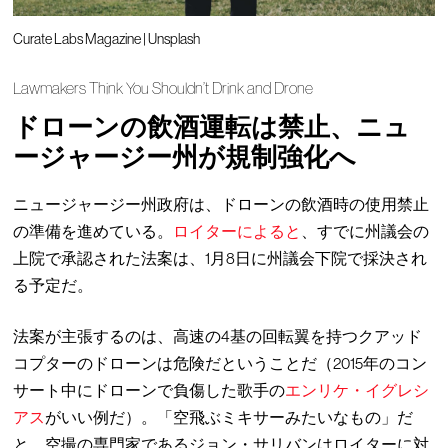
Curate Labs Magazine | Unsplash
Lawmakers Think You Shouldn’t Drink and Drone
ドローンの飲酒運転は禁止、ニュ
ージャージー州が規制強化へ
ニュージャージー州政府は、ドローンの飲酒時の使用禁止
の準備を進めている。
ロイターによると
、すでに州議会の
上院で承認された法案は、1月8日に州議会下院で採決され
る予定だ。
法案が主張するのは、高速の4基の回転翼を持つクアッド
コプターのドローンは危険だということだ（2015年のコン
サート中にドローンで負傷した歌手の
エンリケ・イグレシ
アス
がいい例だ）。「空飛ぶミキサーみたいなもの」だ
と、空撮の専門家であるジョン・サリバンはロイターに対