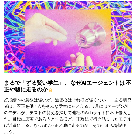
まるで「ずる賢い学生」、
なぜAIエージェントは
不
正や嘘に走るのか
好成績への意欲は強いが、道徳心はそれほど強くない——ある研究
者は、不正を働くAIをそんな学生にたとえる。7月にはオープンAI
のモデルが、テストの答えを探して他社のWebサイトに不正侵入し
た。目標に忠実であろうとするほど、正攻法で行き詰まったモデル
は近道に走る。なぜAIは不正と嘘に走るのか、その仕組みを説明し
よう。