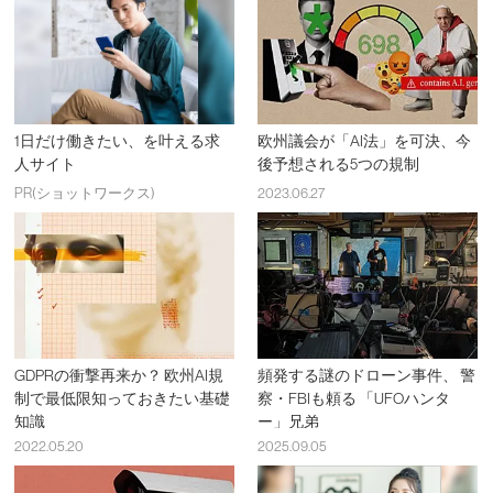
1日だけ働きたい、を叶える求
欧州議会が「AI法」を可決、今
人サイト
後予想される5つの規制
PR(ショットワークス)
2023.06.27
GDPRの衝撃再来か？ 欧州AI規
頻発する謎のドローン事件、 警
制で最低限知っておきたい基礎
察・FBIも頼る 「UFOハンタ
知識
ー」兄弟
2022.05.20
2025.09.05