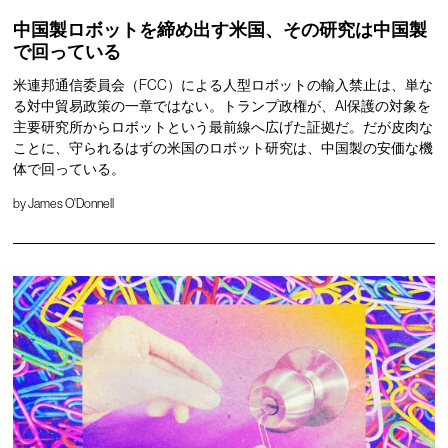
中国製ロボットを締め出す米国、その研究は中国製
で回っている
米連邦通信委員会（FCC）による人型ロボットの輸入禁止は、単な
る対中貿易政策の一章ではない。トランプ政権が、AI保護の対象を
主要研究所からロボットという最前線へ広げた証拠だ。だが皮肉な
ことに、守られるはずの米国のロボット研究は、中国製の安価な機
体で回っている。
by
James O'Donnell