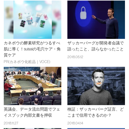
カネボウの酵素研究がつるすべ
ザッカーバーグが開発者会議で
肌に導く！suisaiの毛穴ケア・角
語ったこと、語らなかったこと
質ケア
2018.05.12
PR(カネボウ化粧品｜VOCE)
英議会、データ流出問題でフェ
検証：ザッカーバーグ証言、ど
イスブック内部文書を押収
こまで信用できるのか？
2018.11.27
2018.04.14