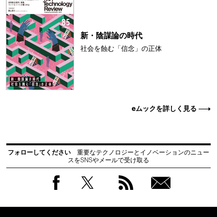
新・陰謀論の時代
社会を蝕む「信念」の正体
eムックを詳しく見る
フォローしてください
重要なテクノロジーとイノベーションのニュー
スをSNSやメールで受け取る
Facebook
Twitter
RSS
無料
会員
登録