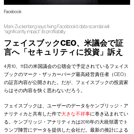
Facebook
Mark Zuckerberg says fixing Facebook’s data scandal will
“significantly impact” its profitability
フェイスブックCEO、米議会で証
言へ「セキュリティに投資」訴え
4月10、11日の米国議会の公聴会で予定されているフェイス
ブックのマーク・ザッカーバーグ最高経営責任者（CEO）
の証言内容が公開された。だが、フェイスブックの投資家
らはその内容を快く思わないだろう。
フェイスブックは、ユーザーのデータをケンブリッジ・ア
ナリティカと共有した件で
大きな不祥事
に巻き込まれてい
る。ケンブリッジ・アナリティカは2016年の大統領選でト
ランプ陣営にデータを提供した会社だ。最新の推計による