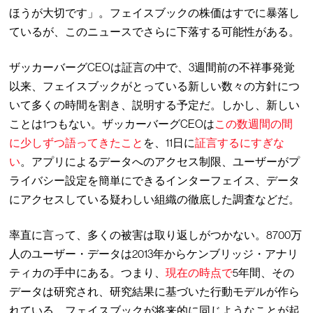
ほうが大切です」。フェイスブックの株価はすでに暴落し
ているが、このニュースでさらに下落する可能性がある。
ザッカーバーグCEOは証言の中で、3週間前の不祥事発覚
以来、フェイスブックがとっている新しい数々の方針につ
いて多くの時間を割き、説明する予定だ。しかし、新しい
ことは1つもない。ザッカーバーグCEOは
この数週間の間
に少しずつ語ってきたこと
を、11日に
証言するにすぎな
い
。アプリによるデータへのアクセス制限、ユーザーがプ
ライバシー設定を簡単にできるインターフェイス、データ
にアクセスしている疑わしい組織の徹底した調査などだ。
率直に言って、多くの被害は取り返しがつかない。8700万
人のユーザー・データは2013年からケンブリッジ・アナリ
ティカの手中にある。つまり、
現在の時点で
5年間、その
データは研究され、研究結果に基づいた行動モデルが作ら
れている。フェイスブックが将来的に同じようなことが起