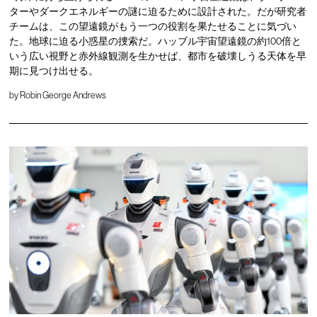
ターやダークエネルギーの謎に迫るために設計された。だが研究者
チームは、この望遠鏡がもう一つの役割を果たせることに気づい
た。地球に迫る小惑星の捜索だ。ハッブル宇宙望遠鏡の約100倍と
いう広い視野と赤外線観測を生かせば、都市を破壊しうる天体を早
期に見つけ出せる。
by
Robin George Andrews