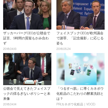
ザッカーバーグCEOが公聴会で
フェイスブックCEOが欧州議会
証言、5時間の質疑もかみ合わ
で謝罪、「記念撮影」に応じる
ず
姿も
2018.04.13
2018.05.24
公聴会で見えてきたフェイスブ
「つるすべ肌」に導くカネボウ
ックの揺るぎないポリシーと未
化粧品のこだわりの酵素洗顔と
来像
は？
2018.04.14
PR(カネボウ化粧品｜VOCE)