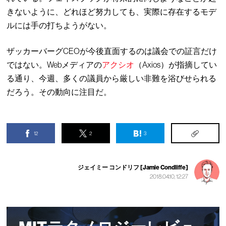
きないように、どれほど努力しても、実際に存在するモデ
ルには手の打ちようがない。
ザッカーバーグCEOが今後直面するのは議会での証言だけ
ではない。Webメディアの
アクシオ
（Axios）が指摘してい
る通り、今週、多くの議員から厳しい非難を浴びせられる
だろう。その動向に注目だ。
12
2
3
ジェイミー コンドリフ [Jamie Condliffe]
2018.04.10, 12:27