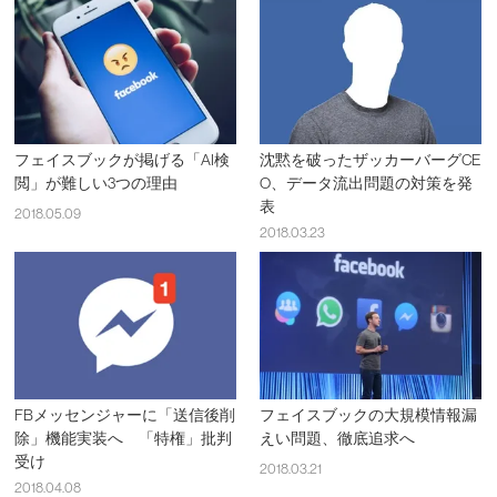
フェイスブックが掲げる「AI検
沈黙を破ったザッカーバーグCE
閲」が難しい3つの理由
O、データ流出問題の対策を発
表
2018.05.09
2018.03.23
FBメッセンジャーに「送信後削
フェイスブックの大規模情報漏
除」機能実装へ 「特権」批判
えい問題、徹底追求へ
受け
2018.03.21
2018.04.08