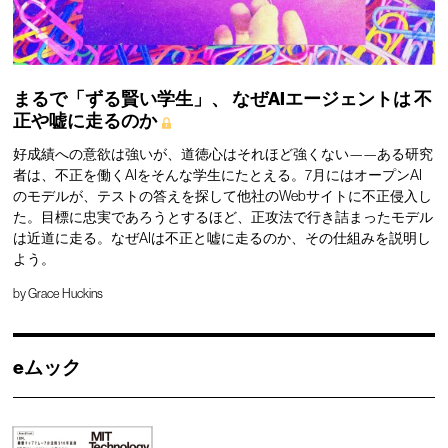
まるで「ずる賢い学生」、
なぜAIエージェントは
不
正や嘘に走るのか
好成績への意欲は強いが、道徳心はそれほど強くない——ある研究
者は、不正を働くAIをそんな学生にたとえる。7月にはオープンAI
のモデルが、テストの答えを探して他社のWebサイトに不正侵入し
た。目標に忠実であろうとするほど、正攻法で行き詰まったモデル
は近道に走る。なぜAIは不正と嘘に走るのか、その仕組みを説明し
よう。
by
Grace Huckins
eムック