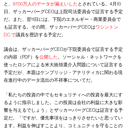
と、
8700万人のデータが漏えいした
とされている。4月10
日、ザッカーバーグCEOは上院司法委員会で証言する予定
だ。また、翌11日には、下院のエネルギー・商業委員会で
も証言する。その間、ザッカーバーグCEOは
ワシントン
D.C.で
議員を歴訪する予定だ。
議会は、ザッカーバーグCEOが下院委員会で証言する予定
の内容（PDF）を
公開した
。ソーシャル・ネットワークを
使ったロシアによる米大統領選介入問題について証言する
予定だが、本題はケンブリッジ・アナリティカに関わる現
在進行中のデータ流出の不祥事についてだ。
「私たちの投資の中でもセキュリティへの投資を最大にす
るように指示しました。この投資は会社の利益に大きな影
響を与えるでしょう」とザッカーバーグCEOは証言する予
定だ。「ですが、優先事項をはっきりさせたいと思ってい
ます。利益を伸ばすことより、コミュニティを守ることの